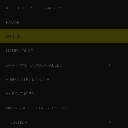
AUTOPILOT/GPS TRACKER
RADAR
SØKORT
HÅNDHOLDT
GARMIN BLUECHART G3
HXEU015R DET ÆGÆISKE HAV -
SMARTWATCH/WEARABLES
MARMARAHAVET (MICROSD/SD)
VINDINSTRUMENTER
MODEL/VARENR.:
010-C0773-20
1.395,00 DKK
VHF RADIOER
SPAR 13%
1.595,00 DKK
NMEA 2000 OG TANKSENSOR
TILBEHØR