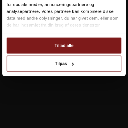
for sociale medier, annonceringspartnere og
analysepartnere. Vores partnere kan kombinere disse
data med andre oplysninger, du har givet dem, eller som
de har indsamlet fra din brug af deres tjenester.
Frichy Rustfri Multi Tang
XP212
Tillad alle
Tilpas
159,95 DKK
Vis produkt