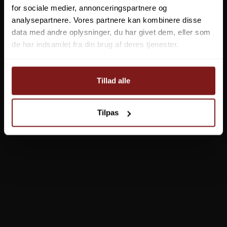
for sociale medier, annonceringspartnere og
analysepartnere. Vores partnere kan kombinere disse
Sensas Carpix Booster 300g
data med andre oplysninger, du har givet dem, eller som
SENS-00651
de har indsamlet fra din brug af deres tjenester.
44,95 DKK
Vis produkt
Tillad alle
Tilpas