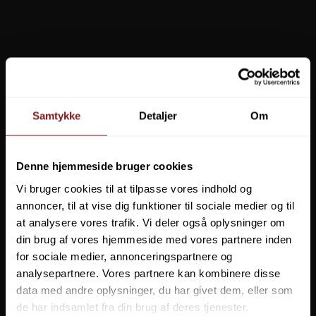
VIS PRODUKT
VIS PRODUKT
POPULÆRE I KATEGORIEN
Samtykke
Detaljer
Om
Garmin GT56UHD-TM
Fusion EL Series gitre, klassiske
og sport
Denne hjemmeside bruger cookies
Vi bruger cookies til at tilpasse vores indhold og
annoncer, til at vise dig funktioner til sociale medier og til
at analysere vores trafik. Vi deler også oplysninger om
din brug af vores hjemmeside med vores partnere inden
for sociale medier, annonceringspartnere og
analysepartnere. Vores partnere kan kombinere disse
DU SPARER
34%
data med andre oplysninger, du har givet dem, eller som
de har indsamlet fra din brug af deres tjenester.
129,00 DKK
2.485,00 DKK
3.749,00 DKK