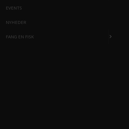
EVENTS
MARINE ELEKTRONIK
OUTDOOR ELEKTRONIK
NYHEDER
FANG EN FISK
MARINE LYDANLÆG
LYGTER
ELMOTOR
LAVT VANDS ANKRE
POWERBANKS OG BATTERIER
DOWNRIGGER OG TILBEHØR