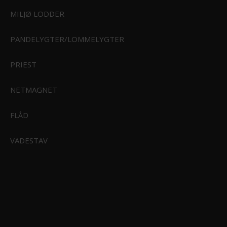
MILJØ LODDER
PANDELYGTER/LOMMELYGTER
RI
PRIEST
STØRFISKERI
NETMAGNET
Kinetic Barrel Swivel W/Scandic Snap
FLÅD
24,95 DKK
Vis produkt
ERI
VADESTAV
KSE