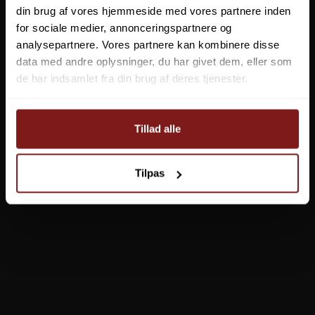
din brug af vores hjemmeside med vores partnere inden
for sociale medier, annonceringspartnere og
analysepartnere. Vores partnere kan kombinere disse
Tear-Aid universallap
data med andre oplysninger, du har givet dem, eller som
de har indsamlet fra din brug af deres tjenester.
174,95 DKK
149,00 DKK
Vis produkt
Tillad alle
Tilpas
TILBUD
Tear-Aid universallap
Tear-Aid universallap