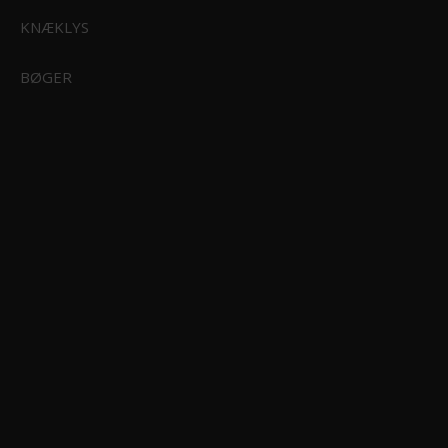
KNÆKLYS
BØGER
Coghlans Vinyl Repair Kit
CG712
29,95 DKK
Vis produkt