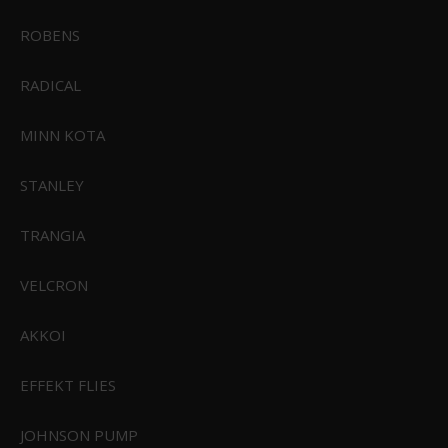
ROBENS
RADICAL
MINN KOTA
STANLEY
TRANGIA
Sealskinz Twyford WP Handske
VELCRON
799,00 DKK
AKKOI
549,00 DKK
Vis produkt
EFFEKT FLIES
JOHNSON PUMP