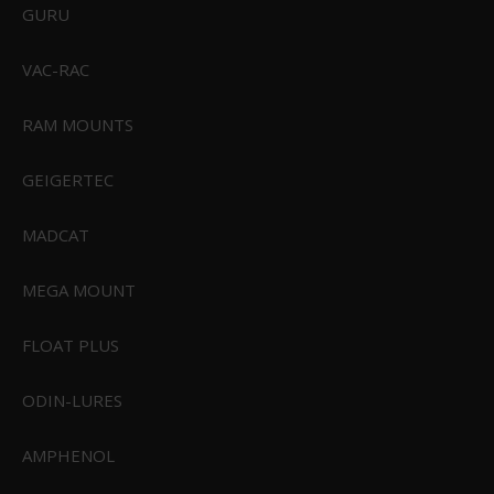
GURU
VAC-RAC
RAM MOUNTS
GEIGERTEC
MADCAT
MEGA MOUNT
FLOAT PLUS
ODIN-LURES
Sealskinz Lenwade Single Layer Micro Fleece Glove
AMPHENOL