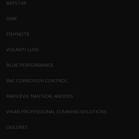
BAYSTAR
DAM
FISHNOTE
Sealskinz Mulbarton Vandtæt Kasket
VOLANTI LUISI
399,00 DKK
Vis produkt
BLUE PERFORMANCE
BAC CORROSION CONTROL
RAKICEVIC NAUTICAL ANODES
VIKAN PROFESSIONAL CLEANING SOLUTIONS
OGLURES