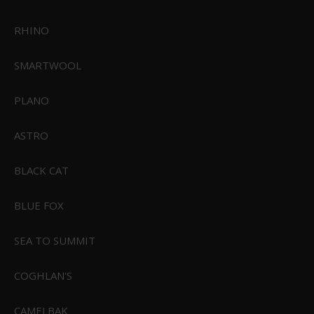
RHINO
SMARTWOOL
PLANO
ASTRO
Sealskinz Hoveton Vandtæt Fleece Handske
BLACK CAT
449,00 DKK
Vis produkt
BLUE FOX
SEA TO SUMMIT
COGHLAN'S
CAMELBAK