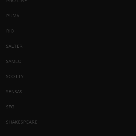
PRO LINE
PUMA
RIO
SALTER
Sealskinz Griston Vandtæt og Isoleret Handske
SAMEO
449,00 DKK
SCOTTY
359,00 DKK
Vis produkt
SENSAS
SFG
SHAKESPEARE