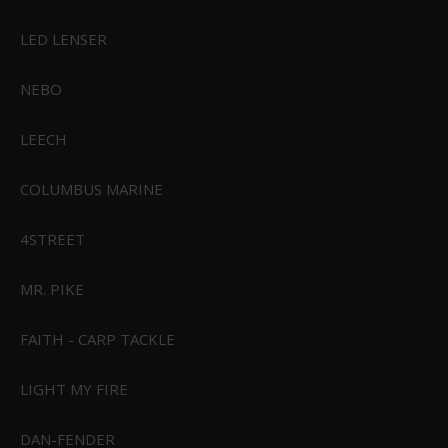
549,00 DKK
349,00 DKK
LED LENSER
Vis produkt
NEBO
LEECH
COLUMBUS MARINE
4STREET
MR. PIKE
FAITH - CARP TACKLE
LIGHT MY FIRE
DAN-FENDER