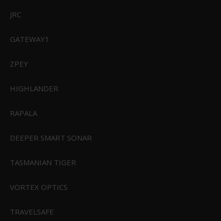
JRC
GATEWAY1
ZPEY
HIGHLANDER
RAPALA
DEEPER SMART SONAR
TASMANIAN TIGER
VORTEX OPTICS
TRAVELSAFE
Sealskinz Womens Griston Vandtæt og Isoleret Handske