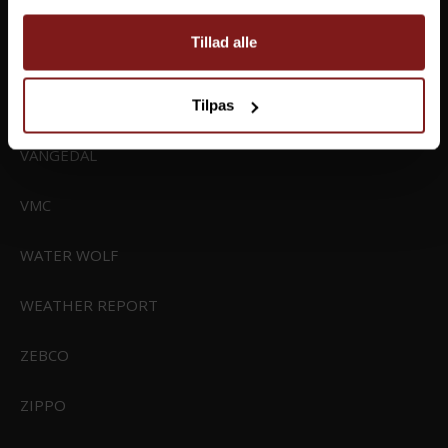
HAPPYHOT
Tillad alle
TREKMATES
URSUIT
Tilpas
VANGEDAL
VMC
WATER WOLF
WEATHER REPORT
ZEBCO
ZIPPO
Sealskinz Gissing Vandtæt Letvægts Handske