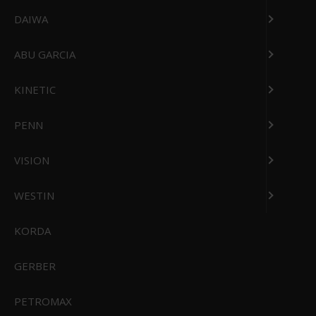
DAIWA
ABU GARCIA
KINETIC
PENN
VISION
WESTIN
Sealskinz Raynham Vandtæt Sok
KORDA
449,00 DKK
Vis produkt
GERBER
PETROMAX