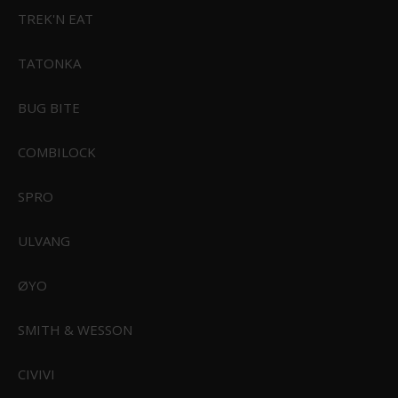
TREK'N EAT
TATONKA
DU SPARER
36%
DU SPARER
20%
BUG BITE
349,00 DKK
549,00 DKK
359,00 DKK
449,00 DKK
COMBILOCK
VIS PRODUKT
VIS PRODUKT
SPRO
POPULÆRE I KATEGORIEN
ULVANG
ØYO
Sealskinz Bramerton
Sealskinz Bramerton
SMITH & WESSON
CIVIVI