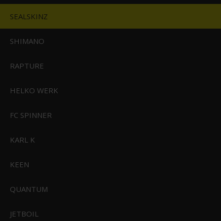
SEALSKINZ
SHIMANO
Sealskinz Beetley Vandtæt Head Gaitor
RAPTURE
HELKO WERK
349,00 DKK
Vis produkt
FC SPINNER
KARL K
KEEN
QUANTUM
JETBOIL