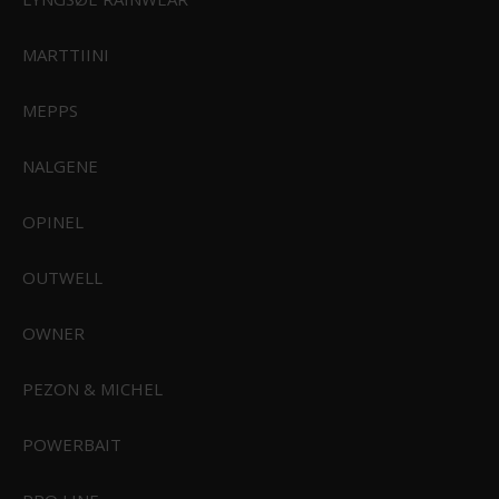
Sealskinz Kelling Isoleret Vandtæt Handske
MARTTIINI
599,00 DKK
MEPPS
Vis produkt
NALGENE
OPINEL
OUTWELL
OWNER
PEZON & MICHEL
POWERBAIT