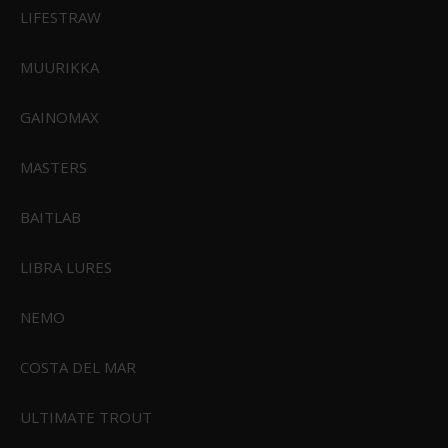
LIFESTRAW
MUURIKKA
Sealskinz Bramerton
GAINOMAX
499,00 DKK
Vis produkt
MASTERS
BAITLAB
LIBRA LURES
ANBEFALET TIL DIG
NEMO
Sealskinz Beetley Vandtæt
Sealskinz Raynham Vandtæt
Head Gaitor
Sok
COSTA DEL MAR
ULTIMATE TROUT