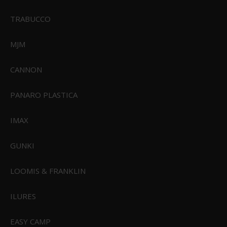
TRABUCCO
MJM
CANNON
PANARO PLASTICA
IMAX
GUNKI
LOOMIS & FRANKLIN
ILURES
Sealskinz Harling WP Handske
EASY CAMP