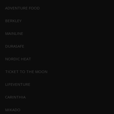
ADVENTURE FOOD
449,00 DKK
359,00 DKK
BERKLEY
Vis produkt
MAINLINE
DURASAFE
NORDIC HEAT
TICKET TO THE MOON
LIFEVENTURE
CARINTHIA
MIKADO