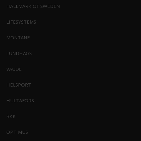
HÄLLMARK OF SWEDEN
LIFESYSTEMS
MONTANE
349,00 DKK
449,00 DKK
LUNDHAGS
VIS PRODUKT
VIS PRODUKT
VAUDE
TILBUD
HELSPORT
HULTAFORS
Sealskinz Harling WP Handske
Sealskinz Womens Griston
Vandtæt og Isoleret Handske
BKK
OPTIMUS