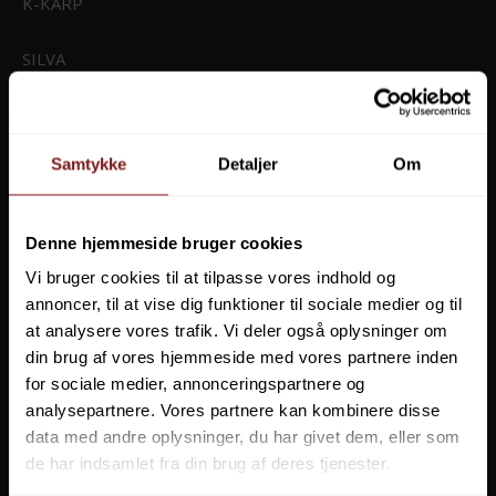
K-KARP
SILVA
WEMA
Samtykke
Detaljer
Om
SNOWBEE
SPIDERWIRE
Denne hjemmeside bruger cookies
Vi bruger cookies til at tilpasse vores indhold og
STONFO
annoncer, til at vise dig funktioner til sociale medier og til
at analysere vores trafik. Vi deler også oplysninger om
STARBAITS
Sealskinz Anmer Vandtæt Strikhandske
din brug af vores hjemmeside med vores partnere inden
for sociale medier, annonceringspartnere og
STETSON
499,00 DKK
analysepartnere. Vores partnere kan kombinere disse
Vis produkt
data med andre oplysninger, du har givet dem, eller som
SUFIX
de har indsamlet fra din brug af deres tjenester.