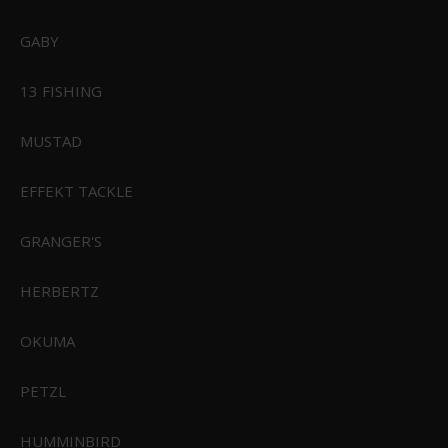
GABY
Sealskinz Kirstead WP Hat
13 FISHING
MUSTAD
399,95 DKK
Vis produkt
EFFEKT TACKLE
GRANGER'S
HERBERTZ
OKUMA
PETZL
HUMMINBIRD