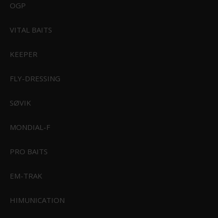
OGP
VITAL BAITS
KEEPER
FLY-DRESSING
SØVIK
MONDIAL-F
Sealskinz Upwell WP Heated Cycle Handske
PRO BAITS
1.799,95 DKK
Vis produkt
EM-TRAK
HIMUNICATION