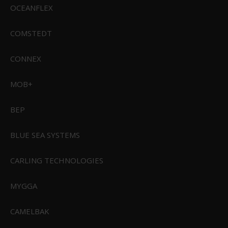
349,00 DKK
OCEANFLEX
Vis produkt
COMSTEDT
CONNEX
MOB+
BEP
BLUE SEA SYSTEMS
CARLING TECHNOLOGIES
MYGGA
CAMELBAK