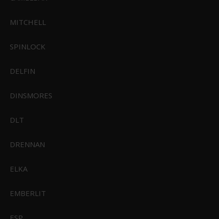
MITCHELL
SPINLOCK
DELFIN
DINSMORES
DLT
DRENNAN
ELKA
Sealskinz Harling Vandtæt Handske
EMBERLIT
549,00 DKK
Vis produkt
ESP