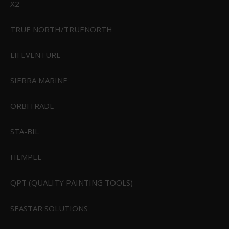
X2
599,00 DKK
TRUE NORTH/TRUENORTH
Vis produkt
LIFEVENTURE
SIERRA MARINE
ORBITRADE
STA-BIL
HEMPEL
QPT (QUALITY PAINTING TOOLS)
SEASTAR SOLUTIONS