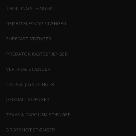
TROLLING STÆNGER
REJSE/TELESKOP STÆNGER
RI
SURFCAST STÆNGER
STØRFISKERI
PREDATOR KASTESTÆNGER
VERTIKAL STÆNGER
ERI
FINESSE JIG STÆNGER
JERKBAIT STÆNGER
Vision EKA
TEXAS & CAROLINA STÆNGER
849,00 DKK
Vis produkt
KSE
DROPSHOT STÆNGER