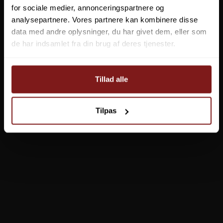
for sociale medier, annonceringspartnere og
analysepartnere. Vores partnere kan kombinere disse
data med andre oplysninger, du har givet dem, eller som
Greys Lance
de har indsamlet fra din brug af deres tjenester.
Fra
1.449,00 DKK
Tillad alle
Vis produkt
Tilpas