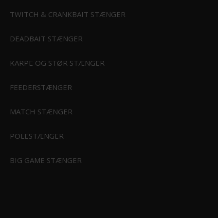
TWITCH & CRANKBAIT STÆNGER
G OG KAJAK
DEADBAIT STÆNGER
 BØRN
KARPE OG STØR STÆNGER
FEEDERSTÆNGER
MATCH STÆNGER
POLESTÆNGER
BIG GAME STÆNGER