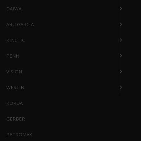
DAIWA
ABU GARCIA
KINETIC
PENN
VISION
WESTIN
Powerbait Power Honey Worms 2,5cm (55stk.)
KORDA
49,00 DKK
GERBER
39,00 DKK
Vis produkt
PETROMAX