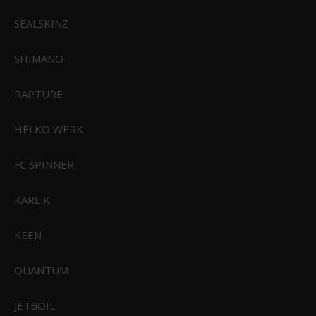
SEALSKINZ
SHIMANO
Powerbait Power Eggs Floating Magnum
RAPTURE
55,00 DKK
HELKO WERK
39,00 DKK
Vis produkt
FC SPINNER
KARL K
KEEN
QUANTUM
JETBOIL