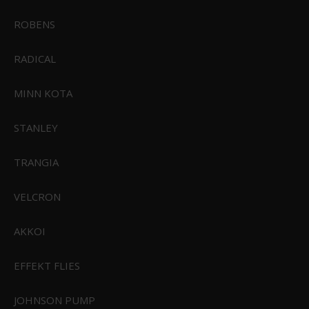
ROBENS
RADICAL
MINN KOTA
STANLEY
TRANGIA
Powerbait Blood Worms
VELCRON
49,00 DKK
AKKOI
39,00 DKK
Vis produkt
EFFEKT FLIES
JOHNSON PUMP