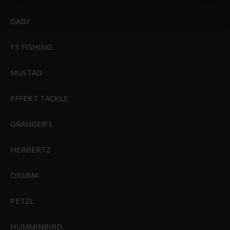
GABY
Powerbait Power Clear Eggs Floating
13 FISHING
55,00 DKK
MUSTAD
41,00 DKK
Vis produkt
EFFEKT TACKLE
GRANGER'S
HERBERTZ
OKUMA
PETZL
HUMMINBIRD