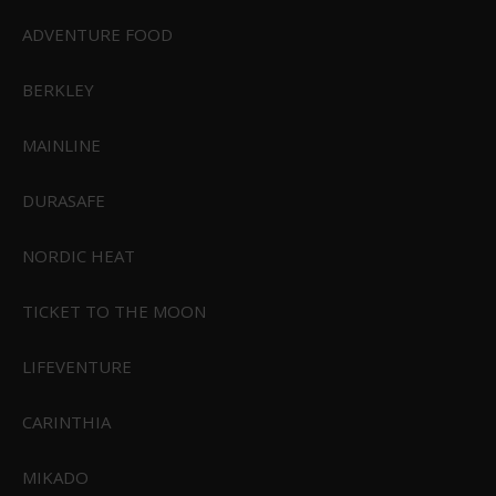
ADVENTURE FOOD
49,00 DKK
35,00 DKK
BERKLEY
Vis produkt
MAINLINE
DURASAFE
NORDIC HEAT
TICKET TO THE MOON
LIFEVENTURE
CARINTHIA
MIKADO