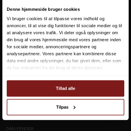
55,00 DKK
Denne hjemmeside bruger cookies
39,00 DKK
LED LENSER
Vis produkt
Vi bruger cookies til at tilpasse vores indhold og
annoncer, til at vise dig funktioner til sociale medier og til
NEBO
at analysere vores trafik. Vi deler også oplysninger om
din brug af vores hjemmeside med vores partnere inden
LEECH
for sociale medier, annonceringspartnere og
analysepartnere. Vores partnere kan kombinere disse
COLUMBUS MARINE
data med andre oplysninger, du har givet dem, eller som
de har indsamlet fra din brug af deres tjenester.
4STREET
MR. PIKE
Tillad alle
FAITH - CARP TACKLE
Tilpas
LIGHT MY FIRE
DAN-FENDER