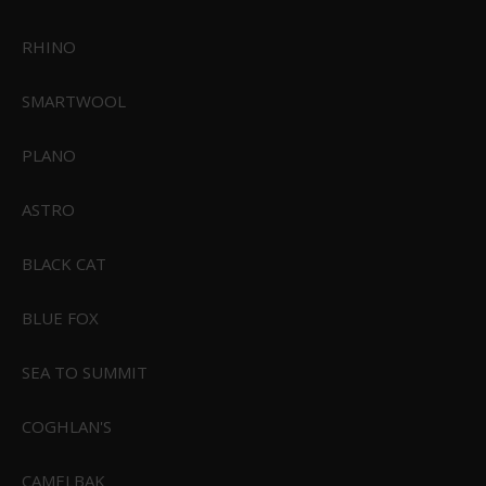
RHINO
SMARTWOOL
PLANO
ASTRO
Powerbait Sparkle Nymph 2,5cm
BLACK CAT
49,00 DKK
BLUE FOX
39,00 DKK
Vis produkt
SEA TO SUMMIT
COGHLAN'S
TILBUD
CAMELBAK