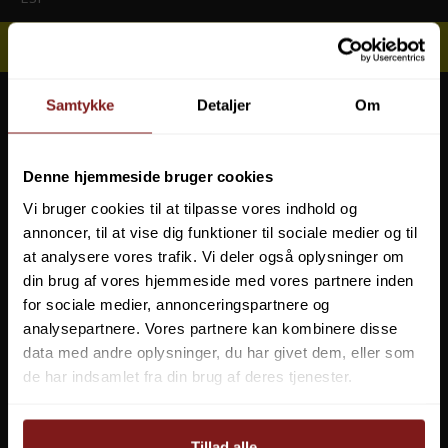
Feuerhand 1 kg kul til Grill Tamber
FHfh-charcoal
FEUERHAND
GREYS
79,95 DKK
Samtykke
Detaljer
Om
Vis produkt
GULP
Denne hjemmeside bruger cookies
ILLEX
Vi bruger cookies til at tilpasse vores indhold og
annoncer, til at vise dig funktioner til sociale medier og til
KARLK
at analysere vores trafik. Vi deler også oplysninger om
din brug af vores hjemmeside med vores partnere inden
KATADYN & STERIPEN
for sociale medier, annonceringspartnere og
analysepartnere. Vores partnere kan kombinere disse
LAWSON
data med andre oplysninger, du har givet dem, eller som
de har indsamlet fra din brug af deres tjenester.
LINEAEFFE
LYNGSØE RAINWEAR
Tillad alle