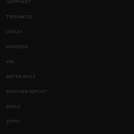
HAPPYHOT
Feuerhand glas til flagermuslygte
FHg276
TREKMATES
URSUIT
69,95 DKK
Vis produkt
VANGEDAL
VMC
WATER WOLF
WEATHER REPORT
ZEBCO
ZIPPO