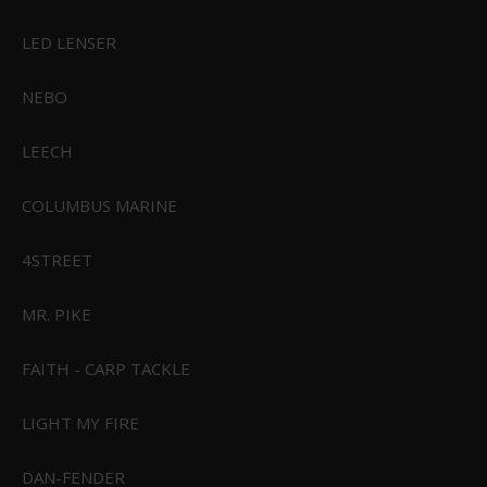
Feuerhand LED Lantern Baby Special 276
LED LENSER
Fra
599,00 DKK
NEBO
Vis produkt
LEECH
COLUMBUS MARINE
4STREET
MR. PIKE
FAITH - CARP TACKLE
LIGHT MY FIRE
DAN-FENDER