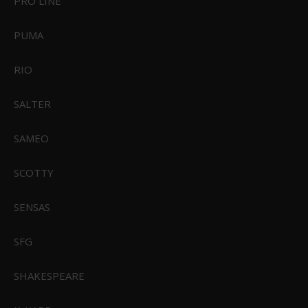
PRO LINE
PUMA
RIO
SALTER
SAMEO
SCOTTY
SENSAS
Feuerhand Flagermuslygte
SFG
299,00 DKK
SHAKESPEARE
Fra
249,00 DKK