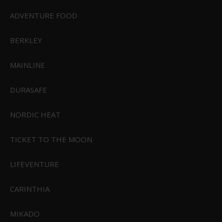
FH276-coaster
ADVENTURE FOOD
BERKLEY
99,95 DKK
Vis produkt
MAINLINE
DURASAFE
NORDIC HEAT
TICKET TO THE MOON
LIFEVENTURE
CARINTHIA
MIKADO