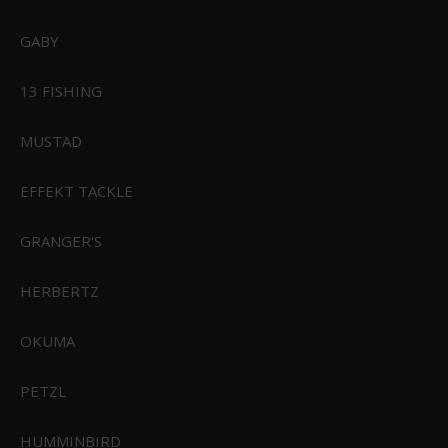
GABY
13 FISHING
MUSTAD
Feuerhand Table Top Grill Tamber
EFFEKT TACKLE
399,00 DKK
GRANGER'S
349,00 DKK
Vis produkt
HERBERTZ
OKUMA
PETZL
HUMMINBIRD