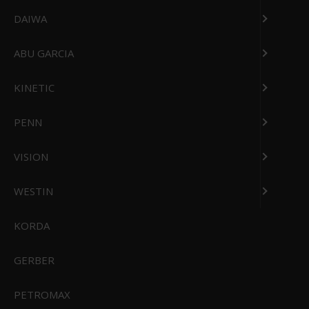
DAIWA
ABU GARCIA
KINETIC
PENN
VISION
WESTIN
Feuerhand Lampeolie 1L
FH-oil
KORDA
79,95 DKK
Vis produkt
GERBER
PETROMAX