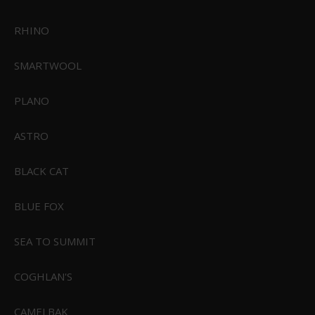
RHINO
SMARTWOOL
PLANO
ASTRO
BLACK CAT
BLUE FOX
Feuerhand Transporttaske til Grill Tamber
FHta-tamber
SEA TO SUMMIT
149,95 DKK
COGHLAN'S
139,00 DKK
Vis produkt
CAMELBAK