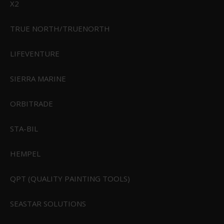
X2
TRUE NORTH/TRUENORTH
LIFEVENTURE
SIERRA MARINE
5 stk. Feuerhand væge til flagermuslygte
ORBITRADE
FHw-276x5
STA-BIL
49,95 DKK
Vis produkt
HEMPEL
QPT (QUALITY PAINTING TOOLS)
ANBEFALET TIL DIG
SEASTAR SOLUTIONS