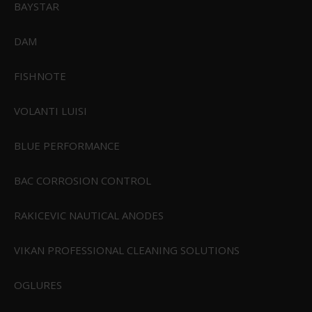
BAYSTAR
5 stk. Feuerhand væge til
Feuerhand Lampeolie 1L
flagermuslygte
DAM
FISHNOTE
VOLANTI LUISI
BLUE PERFORMANCE
BAC CORROSION CONTROL
49,95 DKK
79,95 DKK
RAKICEVIC NAUTICAL ANODES
VIS PRODUKT
VIS PRODUKT
VIKAN PROFESSIONAL CLEANING SOLUTIONS
TILBUD
OGLURES