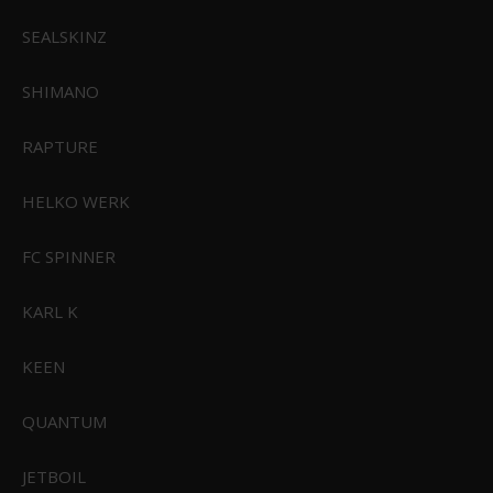
SEALSKINZ
SHIMANO
RAPTURE
Feuerhand 18650 Batterier Til Baby Special 276 LED
FH-18650-LI-ION
HELKO WERK
FC SPINNER
169,95 DKK
Vis produkt
KARL K
KEEN
QUANTUM
JETBOIL