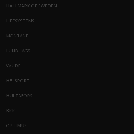
Nyhedsbrev
HÄLLMARK OF SWEDEN
Rundtur i butik
Aktiviteter
LIFESYSTEMS
Størrelsesguides
Samarbejdspartnere
Handelsbetingelser
MONTANE
Reklamationsret
Konkurrence Betingelser
LUNDHAGS
Persondatapolitik
Cookie Politik
Kontakt
VAUDE
Returnering
Fortrydelsesret
HELSPORT
HULTAFORS
BKK
FØLG OS PÅ
OPTIMUS