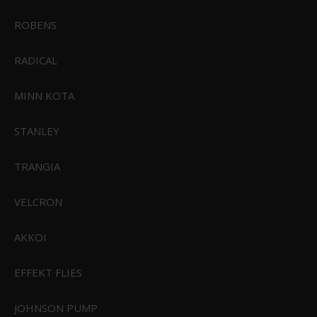
ROBENS
RADICAL
MINN KOTA
STANLEY
TRANGIA
VELCRON
Feuerhand Transporttaske til flagermuselygte
AKKOI
FEU-FHta-276
EFFEKT FLIES
149,95 DKK
Vis produkt
JOHNSON PUMP