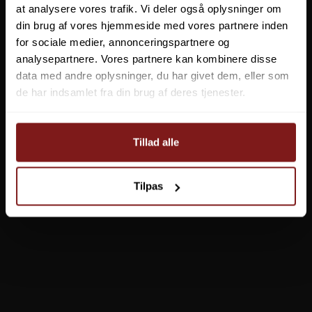
at analysere vores trafik. Vi deler også oplysninger om
din brug af vores hjemmeside med vores partnere inden
for sociale medier, annonceringspartnere og
analysepartnere. Vores partnere kan kombinere disse
Hempel Fortynder 871 0,75 Liter
data med andre oplysninger, du har givet dem, eller som
45-005-075
de har indsamlet fra din brug af deres tjenester.
0,00 DKK
Vis produkt
Tillad alle
Tilpas