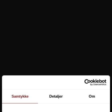
24,95 DKK
89,95 DKK
VIS PRODUKT
VIS PRODUKT
TILBUD
Kinetic Double Crane Swivel
Leech Moonstone Polaroid
Solbrille Pakke
Samtykke
Detaljer
Om