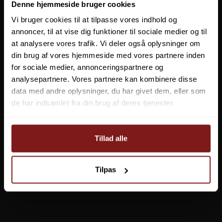
Denne hjemmeside bruger cookies
Vi bruger cookies til at tilpasse vores indhold og
annoncer, til at vise dig funktioner til sociale medier og til
DU SPARER
20%
DU SPARER
26%
at analysere vores trafik. Vi deler også oplysninger om
din brug af vores hjemmeside med vores partnere inden
19,95 DKK
24,95 DKK
399,00 DKK
539,80 DKK
for sociale medier, annonceringspartnere og
VIS PRODUKT
VIS PRODUKT
analysepartnere. Vores partnere kan kombinere disse
data med andre oplysninger, du har givet dem, eller som
de har indsamlet fra din brug af deres tjenester.
POPULÆRE I KATEGORIEN
Tillad alle
Savage Gear Savage2 Polarized
Gamakatsu LS-3113R Ormekrog
Sunglasses Floating
Tilpas