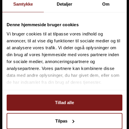
Samtykke
Detaljer
Om
Denne hjemmeside bruger cookies
Vi bruger cookies til at tilpasse vores indhold og
annoncer, til at vise dig funktioner til sociale medier og til
at analysere vores trafik. Vi deler også oplysninger om
din brug af vores hjemmeside med vores partnere inden
for sociale medier, annonceringspartnere og
analysepartnere. Vores partnere kan kombinere disse
data med andre oplysninger, du har givet dem, eller som
de har indsamlet fra din brug af deres tjenester.
Garmin Kraftig hækmonteret stænkskærm (4/8/12-benede
transducere)
010-12006-11
Tillad alle
239,00 DKK
Tilpas
199,00 DKK
Vis produkt