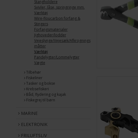
Stangholdere
Svivler, låse, springringe mm.
Værktøj
Wire-floucarbon forfang &
Stingers
Forfangsmaterialer
Jighoveder/lodder
Vejeslynge/Vejesæk/Afkrognings
måtter
Værktøj
Pandelygter/Lommelygter
Vægte
Tilbehør
Fiskeliner
Tasker og bokse
Krebsefiskeri
Båd, flydering og kajak
Fiskegrej til børn
MARINE
ELEKTRONIK
FRILUFTSLIV