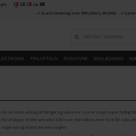
ogin
Gratis levering over 999
(ellers 49 DKK)
Lever
LEKTRONIK
FRILUFTSLIV
RYGEOVNE
BEKLÆDNING
MÆ
du se vores udvalg af tænger og sakse mv. som er noget super nyttigt tilbeh
or at klippe en lille wire eller tråd over, men ikke kunne fordi din saks ell
noget nyt og skarpt der ikke svigter.