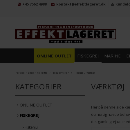
+45 7562 4988
kontakt@effektlageret.dk
Kundel
ONLINE OUTLET
FISKEGREJ
MARINE
E
Forside
/
Shop
/
Fiskegrej
/
Predatorfiskeri
/
Tilbehør
/
Værktøj
KATEGORIER
VÆRKTØJ
ONLINE OUTLET
Her på denne side kan 
du hurtig havde behov f
FISKEGREJ
det gamle grej ud med 
Fiskehjul