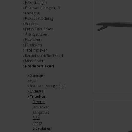
Fiskestænger
Fiskesæt (stang+hjul)
Endegrej
Fiskebeklædning
Waders
Put & Take fiskeri
Å & Kystfiskeri
Havfiskeri
Fluefiskeri
Trollingfiskeri
Karpefiskeri/Størfiskeri
Medefiskeri
Predatorfiskeri
Stænger
Hjul
fiskesæt (stang + hjul)
Endegrej
Tilbehør
Diverse
Drivanker
Fangstnet
Flåd
Kroge
Sideplaner