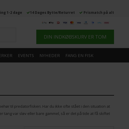
ing 1-2 dage
14 Dages Bytte/Returret
Prismatch på alt
DIN INDKØBSKURV ER TOM
RKER
EVENTS
NYHEDER
FANG EN FISK
ør til predatorfiskeri. Har du ikke ofte stået i den situation at
er tang var sløv eller bare gammel, så er det på tide at få skiftet