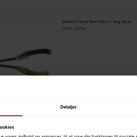
Daiwa Prorex Bent Nose Tang 28cm
DAIW-204934
Detaljer
ookies
Daiwa Prorex Split Ring Tang 23cm
DAIW-204937
se vores indhold og annoncer, til at vise dig funktioner til sociale