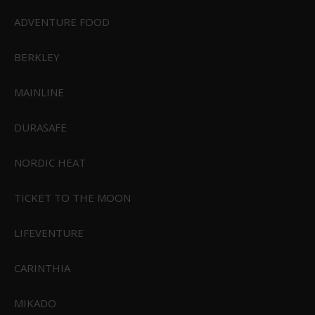
Savage Gear Ring Rigged GPS Enkeltkrog pakke med 10 stk.
ADVENTURE FOOD
49,95 DKK
Vis produkt
BERKLEY
MAINLINE
DURASAFE
NORDIC HEAT
TICKET TO THE MOON
LIFEVENTURE
CARINTHIA
MIKADO