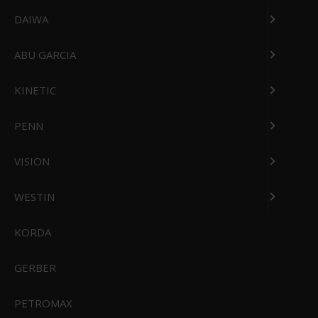
STÆNGER
BEKLÆDNING
DAIWA
ABU GARCIA
KINETIC
HARDLURES
SOFTLURES
PENN
VISION
WESTIN
ACCESORIES
DIVERSE
KORDA
GERBER
TILBEHØR
HJUL
PETROMAX