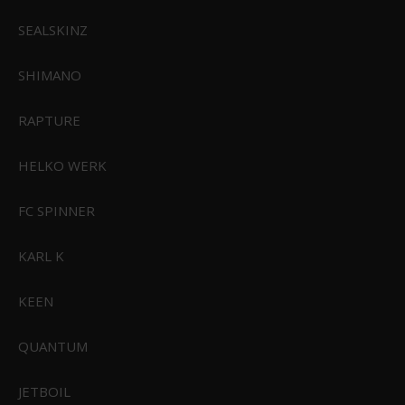
SEALSKINZ
SHIMANO
RAPTURE
Savage Gear SGY Trekrog 10 stk.
SG-SGY-10
HELKO WERK
FC SPINNER
49,95 DKK
Vis produkt
KARL K
KEEN
ANBEFALET TIL DIG
QUANTUM
Savage Gear Line Thru Sandeel
Savage Gear Cannibal Shad
JETBOIL
2023