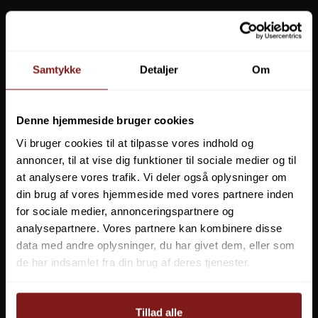
TRABUCCO
MJM
Samtykke
Detaljer
Om
CANNON
Denne hjemmeside bruger cookies
PANARO PLASTICA
Vi bruger cookies til at tilpasse vores indhold og
DU SPARER
34%
DU SPARER
17%
annoncer, til at vise dig funktioner til sociale medier og til
599,00 DKK
911,95 DKK
999,00 DKK
1.199,00 DKK
IMAX
at analysere vores trafik. Vi deler også oplysninger om
VIS PRODUKT
VIS PRODUKT
din brug af vores hjemmeside med vores partnere inden
GUNKI
for sociale medier, annonceringspartnere og
analysepartnere. Vores partnere kan kombinere disse
LOOMIS & FRANKLIN
data med andre oplysninger, du har givet dem, eller som
POPULÆRE I KATEGORIEN
de har indsamlet fra din brug af deres tjenester.
ILURES
Savage Gear Zerling
Savage Gear Eggsnap Swivel
EASY CAMP
Tillad alle
(10stk.)