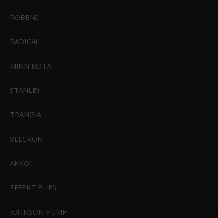
ROBENS
RADICAL
MINN KOTA
STANLEY
TRANGIA
79,95 DKK
9,95 DKK
VIS PRODUKT
VIS PRODUKT
VELCRON
AKKOI
TILBUD
EFFEKT FLIES
Savage Gear Craft Cannibal
Savage Gear Seatrout Special
Collection
JOHNSON PUMP