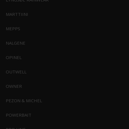
Rundtur i butik
Aktiviteter
MARTTIINI
Størrelsesguides
Samarbejdspartnere
Handelsbetingelser
MEPPS
Reklamationsret
Konkurrence Betingelser
NALGENE
Persondatapolitik
Cookie Politik
Kontakt
OPINEL
Returnering
Fortrydelsesret
OUTWELL
OWNER
PEZON & MICHEL
FØLG OS PÅ
POWERBAIT