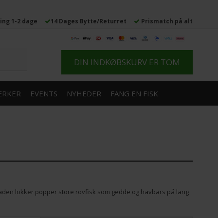
ing 1-2 dage
14 Dages Bytte/Returret
Prismatch på alt
DIN INDKØBSKURV ER TOM
RKER
EVENTS
NYHEDER
FANG EN FISK
rfladen lokker popper store rovfisk som gedde og havbars på lang