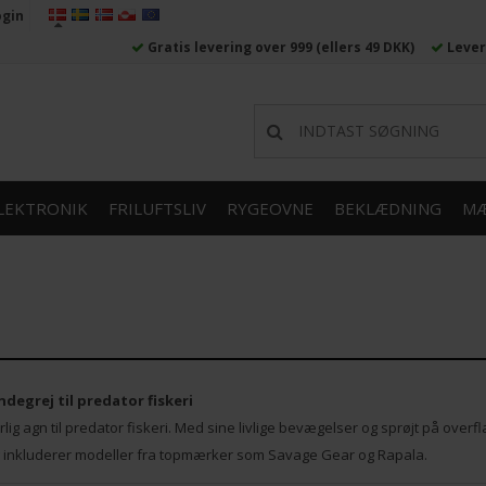
ogin
Gratis levering over 999
(ellers 49 DKK)
Lever
LEKTRONIK
FRILUFTSLIV
RYGEOVNE
BEKLÆDNING
MÆ
ndegrej til predator fiskeri
ig agn til predator fiskeri. Med sine livlige bevægelser og sprøjt på ove
g inkluderer modeller fra topmærker som Savage Gear og Rapala.