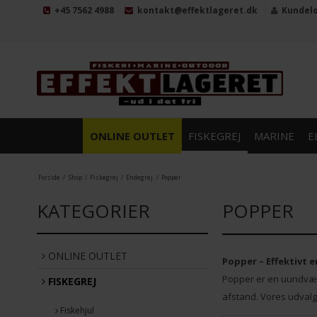
+45 7562 4988
kontakt@effektlageret.dk
Kundel
ONLINE OUTLET
FISKEGREJ
MARINE
E
Forside
/
Shop
/
Fiskegrej
/
Endegrej
/
Popper
KATEGORIER
POPPER
ONLINE OUTLET
Popper – Effektivt e
Popper er en uundværl
FISKEGREJ
afstand. Vores udval
Fiskehjul