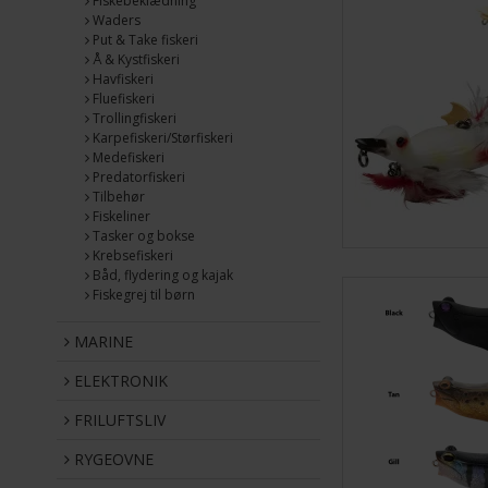
Fiskebeklædning
Waders
Put & Take fiskeri
Å & Kystfiskeri
Havfiskeri
Fluefiskeri
Trollingfiskeri
Karpefiskeri/Størfiskeri
Medefiskeri
Predatorfiskeri
Tilbehør
Fiskeliner
Tasker og bokse
Krebsefiskeri
Båd, flydering og kajak
Fiskegrej til børn
MARINE
ELEKTRONIK
FRILUFTSLIV
RYGEOVNE