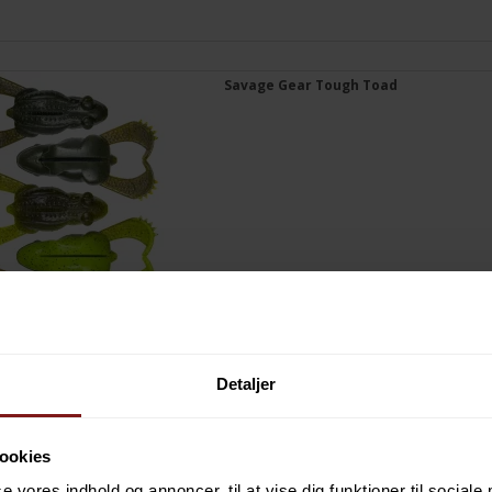
Savage Gear Tough Toad
Detaljer
ookies
Westin Spot-On Twin Turbo
se vores indhold og annoncer, til at vise dig funktioner til sociale