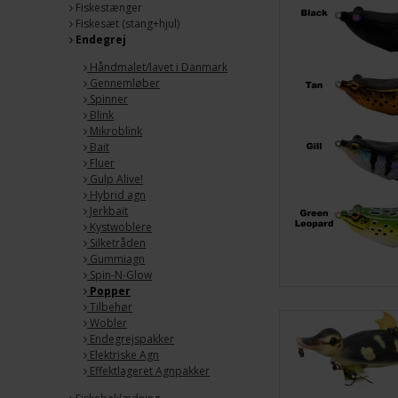
Fiskestænger
Fiskesæt (stang+hjul)
Endegrej
Håndmalet/lavet i Danmark
Gennemløber
Spinner
Blink
Mikroblink
Bait
Fluer
Gulp Alive!
Hybrid agn
Jerkbait
Kystwoblere
Silketråden
Gummiagn
Spin-N-Glow
Popper
Tilbehør
Wobler
Endegrejspakker
Elektriske Agn
Effektlageret Agnpakker