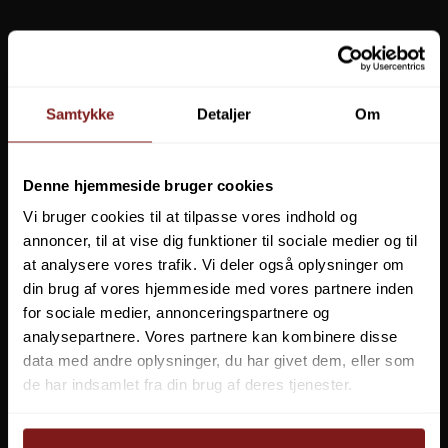
Samtykke
Detaljer
Om
Denne hjemmeside bruger cookies
Vi bruger cookies til at tilpasse vores indhold og
annoncer, til at vise dig funktioner til sociale medier og til
at analysere vores trafik. Vi deler også oplysninger om
ABU Garcia Beast Insta Spinnerbait
din brug af vores hjemmeside med vores partnere inden
0
for sociale medier, annonceringspartnere og
analysepartnere. Vores partnere kan kombinere disse
data med andre oplysninger, du har givet dem, eller som
49,95 DKK
de har indsamlet fra din brug af deres tjenester.
29,95 DKK
Vis produkt