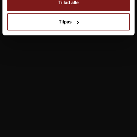
Tillad alle
Tilpas
Quantum 4street Rubber Jig