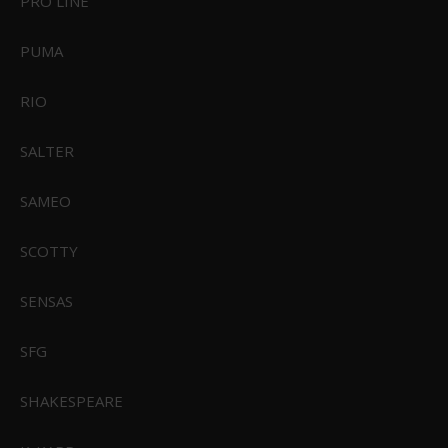
PRO LINE
PUMA
RIO
SALTER
SAMEO
SCOTTY
SENSAS
SFG
SHAKESPEARE
CIVIVI Baby Banter Black G10 Gray Stonewashed Nitro-V Blade