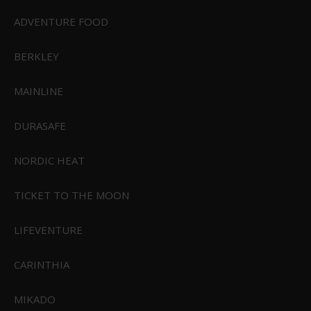
CIVIVI Shawka Gray/Green Aluminum Handle Satin Finished 14C28N
Blade
ADVENTURE FOOD
CIVIVI-C22029B-3
BERKLEY
1.199,00 DKK
Vis produkt
MAINLINE
DURASAFE
NORDIC HEAT
TICKET TO THE MOON
LIFEVENTURE
CARINTHIA
MIKADO