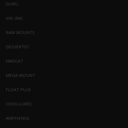
GURU
VAC-RAC
RAM MOUNTS
GEIGERTEC
MADCAT
CIVIVI Elementum II Button Lock Blue Aluminum Satin Finished Nitro-V
Blade
CIVIVI-C18062PD-2
MEGA MOUNT
FLOAT PLUS
999,00 DKK
Vis produkt
ODIN-LURES
AMPHENOL