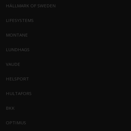
HÄLLMARK OF SWEDEN
LIFESYSTEMS
MONTANE
CIVIVI Mini Praxis Guibourtia Wood Black Hand Rubbed Damascus
Blade
CIVIVI-C18026C-DS1
LUNDHAGS
VAUDE
829,00 DKK
Vis produkt
HELSPORT
HULTAFORS
BKK
OPTIMUS