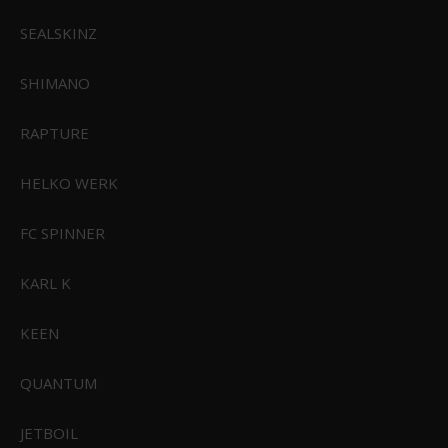
SEALSKINZ
SHIMANO
RAPTURE
HELKO WERK
CIVIVI Baby Banter Black G10 Black Stonewashed Nitro-V Blade
C19068S-2
FC SPINNER
699,00 DKK
Vis produkt
KARL K
KEEN
QUANTUM
JETBOIL