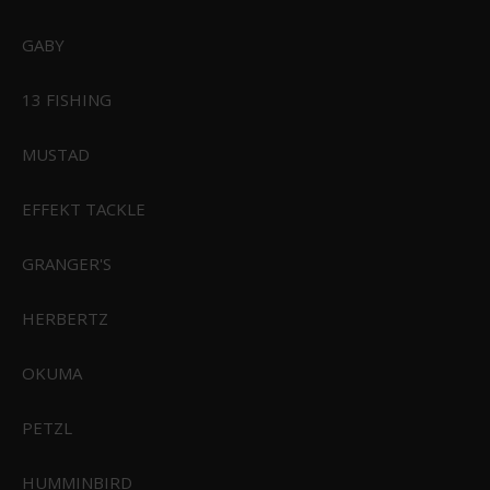
GABY
13 FISHING
MUSTAD
EFFEKT TACKLE
CIVIVI Elementum Orange G10 Satin Finished D2 Blade
GRANGER'S
C907R
HERBERTZ
599,00 DKK
Vis produkt
OKUMA
PETZL
HUMMINBIRD