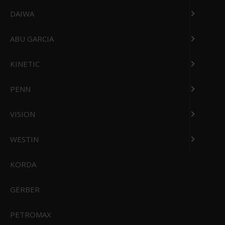
DAIWA
ABU GARCIA
KINETIC
PENN
VISION
WESTIN
CIVIVI Elementum II Button Lock OD Green G10 Black Stonewashed
Nitro-V Blade
C18062P-3
KORDA
GERBER
799,00 DKK
Vis produkt
PETROMAX