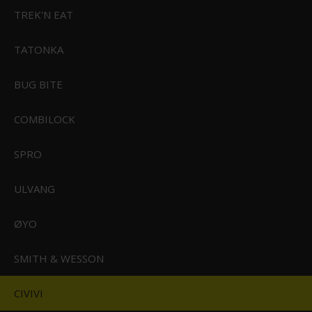
TREK'N EAT
TATONKA
BUG BITE
COMBILOCK
SPRO
ULVANG
CIVIVI Shawka Black/Red Aluminum Handle Satin Finished 14C28N
Blade
ØYO
CIVIVI-C22029B-1
SMITH & WESSON
1.199,00 DKK
Vis produkt
CIVIVI