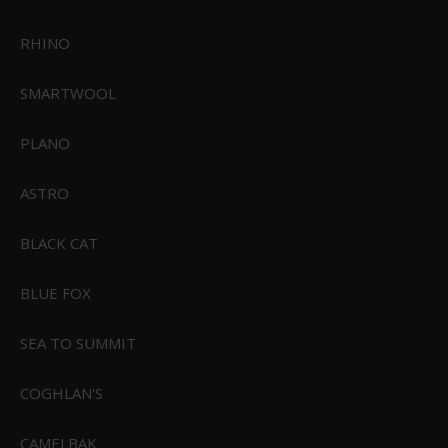
RHINO
SMARTWOOL
PLANO
ASTRO
BLACK CAT
BLUE FOX
SEA TO SUMMIT
CIVIVI Elementum Fixed Blade Dark Green Micarta Satin Finished D2
COGHLAN'S
Blade
CIVIVI-C2105B
CAMELBAK