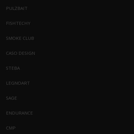
PULZBAIT
FISHTECHY
SMOKE CLUB
799,00 DKK
1.199,00 DKK
VIS PRODUKT
VIS PRODUKT
CASO DESIGN
STEBA
POPULÆRE I KATEGORIEN
LEGNOART
SAGE
CIVIVI Elementum Fixed Blade
CIVIVI Elementum Dark Green
Dark Green Micarta Satin
Micarta Satin Finished D2 Blade
Finished D2 Blade
ENDURANCE
CMP