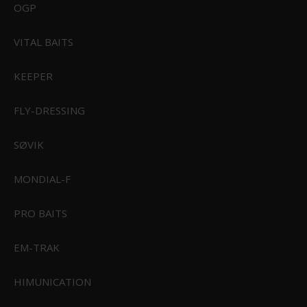
OGP
CIVIVI Baby Banter 2 Green Canvas Micarta Gray Stonewashed Nitro-V
Blade
VITAL BAITS
C23074-3
KEEPER
749,00 DKK
Vis produkt
FLY-DRESSING
SØVIK
MONDIAL-F
PRO BAITS
EM-TRAK
HIMUNICATION