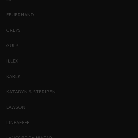
FEUERHAND
GREYS
CIVIVI Elementum Dark Green Micarta Satin Finished D2 Blade
C907T
GULP
ILLEX
599,00 DKK
Vis produkt
KARLK
KATADYN & STERIPEN
LAWSON
LINEAEFFE
LYNGSØE RAINWEAR