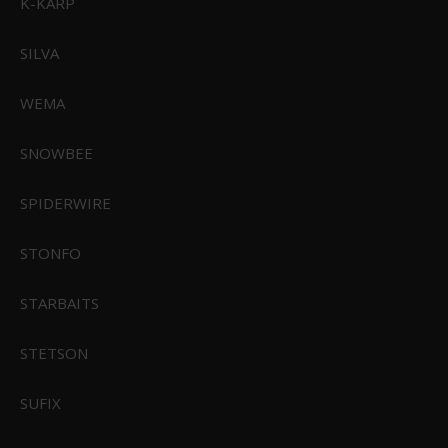
K-KARP
C19068S-1
SILVA
699,00 DKK
Vis produkt
WEMA
SNOWBEE
SPIDERWIRE
STONFO
STARBAITS
STETSON
SUFIX