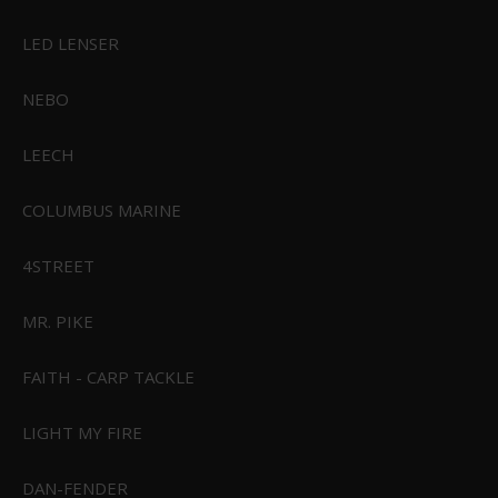
LED LENSER
CIVIVI Elementum Green G10 Satin Finished D2 Blade
C907E
NEBO
LEECH
599,00 DKK
Vis produkt
COLUMBUS MARINE
4STREET
MR. PIKE
FAITH - CARP TACKLE
LIGHT MY FIRE
DAN-FENDER