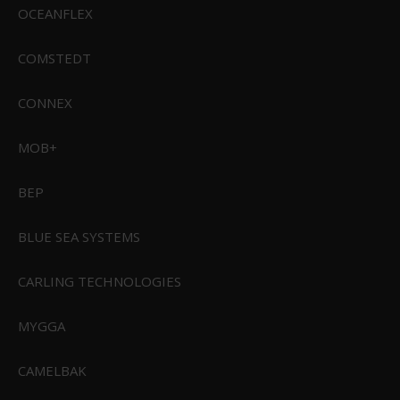
OCEANFLEX
COMSTEDT
CONNEX
MOB+
BEP
BLUE SEA SYSTEMS
CARLING TECHNOLOGIES
MYGGA
CIVIVI Elementum II Button Lock Gray Aluminum Black Stonewashed
Nitro-V Blade
CAMELBAK
CIVIVI-C18062PD-1