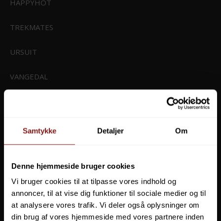
HAPPYHOT
TREKMATES
URSUIT
CIVIVI Baby Banter 2 Blue Aluminum Satin Finished Nitro-V Blade
VANGEDAL
C23074-1
VMC
799,00 DKK
Vis produkt
WATER WOLF
Samtykke
Detaljer
Om
WEATHER REPORT
Denne hjemmeside bruger cookies
ZEBCO
Vi bruger cookies til at tilpasse vores indhold og
annoncer, til at vise dig funktioner til sociale medier og til
ZIPPO
at analysere vores trafik. Vi deler også oplysninger om
din brug af vores hjemmeside med vores partnere inden