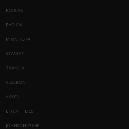
ROBENS
RADICAL
MINN KOTA
STANLEY
TRANGIA
VELCRON
AKKOI
CIVIVI Baby Banter Cuibourtia Wood Black Stonewashed Nitro-V Blade
C19068Sb-2
EFFEKT FLIES
JOHNSON PUMP
699,00 DKK
Vis produkt