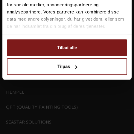
X2
for sociale medier, annonceringspartnere og
analysepartnere. Vores partnere kan kombinere disse
TRUE NORTH/TRUENORTH
data med andre oplysninger, du har givet dem, eller som
de har indsamlet fra din brug af deres tjenester.
LIFEVENTURE
SIERRA MARINE
Tillad alle
ORBITRADE
Tilpas
STA-BIL
HEMPEL
CIVIVI Baby Banter 2 Purple Aluminum Black Stonewashed Nitro-V
Blade
C23074-2
QPT (QUALITY PAINTING TOOLS)
SEASTAR SOLUTIONS
799,00 DKK
Vis produkt