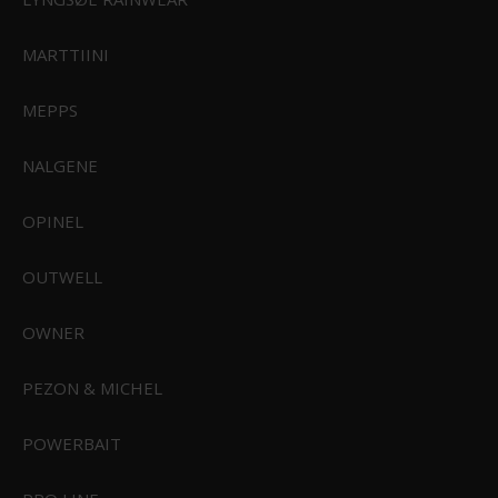
MARTTIINI
MEPPS
NALGENE
OPINEL
OUTWELL
CIVIVI Baby Banter Green Micarta Gray Stonewashed Nitro-V Blade
C19068SB-1
OWNER
PEZON & MICHEL
699,00 DKK
Vis produkt
POWERBAIT