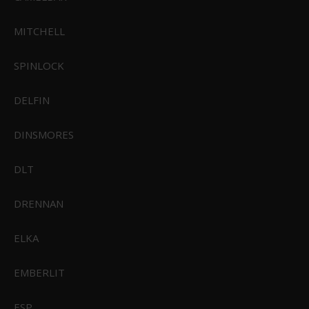
899,00 DKK
MITCHELL
Vis produkt
SPINLOCK
DELFIN
DINSMORES
DLT
DRENNAN
ELKA
EMBERLIT
ESP