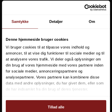
+45 7562 4988
kontakt@effektlageret.dk
Klik her for rutevejledning
Samtykke
Detaljer
Om
ÅBNINGSTIDER I BUTIKKEN
Butikken er åben på følgende tidspunkter:
Denne hjemmeside bruger cookies
Mandag: 10.00 - 17.30
Vi bruger cookies til at tilpasse vores indhold og
Tirsdag: 10.00 - 17.30
Onsdag: 10.00 - 17.30
annoncer, til at vise dig funktioner til sociale medier og til
Torsdag: 10.00 - 17.30
at analysere vores trafik. Vi deler også oplysninger om
Fredag: 10.00 - 18.00
din brug af vores hjemmeside med vores partnere inden
Lørdag: 10.00 - 14.00
for sociale medier, annonceringspartnere og
Søndag: Lukket
analysepartnere. Vores partnere kan kombinere disse
Grundlovsdag d. 5 Juni: Lukket
data med andre oplysninger, du har givet dem, eller som
NYTTIG INFORMATION
de har indsamlet fra din brug af deres tjenester.
Prismatch
Nyhedsbrev
Tillad alle
Rundtur i butik