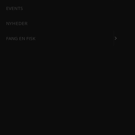
EVENTS
RYGSÆKKE/TASKER
KNIVE OG VÆRKTØJ
NYHEDER
FANG EN FISK
MADLAVNING, BÅL & PROVIANT
REJSE OG VANDREUDSTYR
TELTE, SOVEGREJ & LEJRUDSTYR
KIKKERTER
PREPPERGREJ
EDC