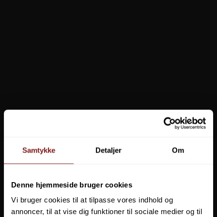
POPULÆRE I KATEGORIEN
Patagonia Black Hole Waist
YETI Rambler 26 oz (769 ml)
Pack 5L
Bottle
Samtykke
Detaljer
Om
Denne hjemmeside bruger cookies
Vi bruger cookies til at tilpasse vores indhold og
649,00 DKK
339,00 DKK
annoncer, til at vise dig funktioner til sociale medier og til
VIS PRODUKT
VIS PRODUKT