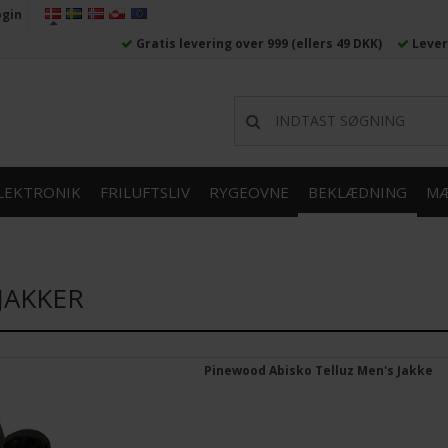
ogin
Gratis levering over 999
(ellers 49 DKK)
Lever
LEKTRONIK
FRILUFTSLIV
RYGEOVNE
BEKLÆDNING
MÆ
 JAKKER
Pinewood Abisko Telluz Men's Jakke