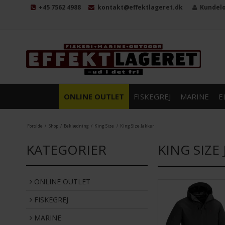
+45 7562 4988
kontakt@effektlageret.dk
Kundel
ONLINE OUTLET
FISKEGREJ
MARINE
E
Forside
/
Shop
/
Beklædning
/
King Size
/
King Size Jakker
KATEGORIER
KING SIZE
ONLINE OUTLET
FISKEGREJ
MARINE