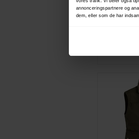
vores trafik. Vi deler også 
annonceringspartnere og anal
dem, eller som de har indsaml