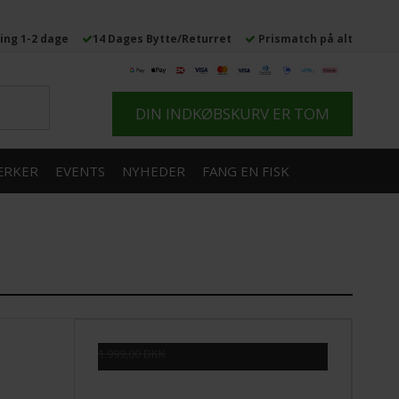
ing 1-2 dage
14 Dages Bytte/Returret
Prismatch på alt
DIN INDKØBSKURV ER TOM
RKER
EVENTS
NYHEDER
FANG EN FISK
1.999,00 DKK
1.519,00 DKK
Vis produkt