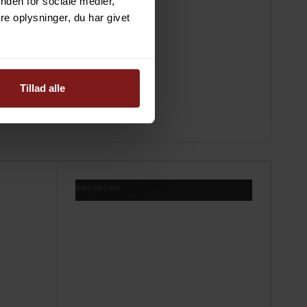
nden for sociale medier,
e oplysninger, du har givet
Tillad alle
849,00 DKK
749,00 DKK
Vis produkt