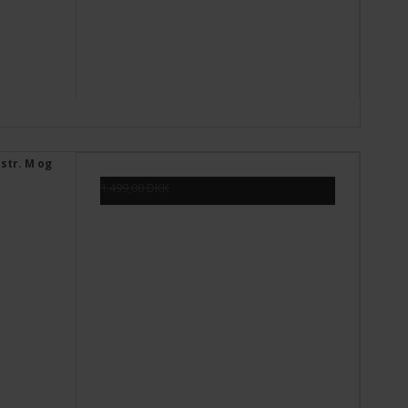
str. M og
1.499,00 DKK
599,00 DKK
Vis produkt