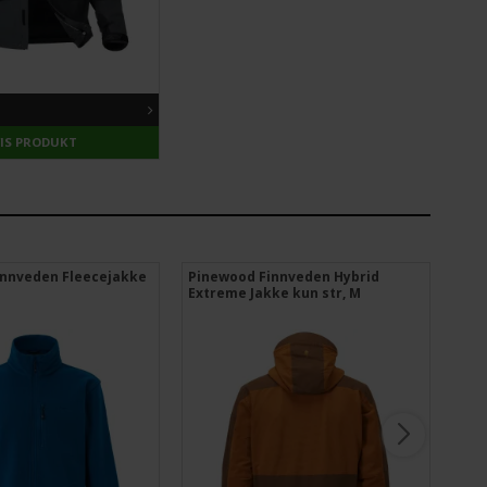
VIS PRODUKT
innveden Fleecejakke
Pinewood Finnveden Hybrid
Pin
Extreme Jakke kun str, M
kun 