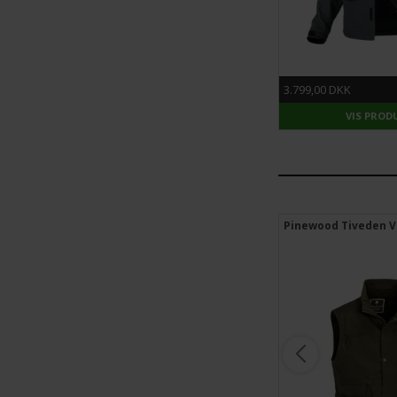
3.799,00 DKK
VIS PROD
Pinewood Finnveden Hybrid Jakke
Pinewood Tiveden V
kun str. M og L