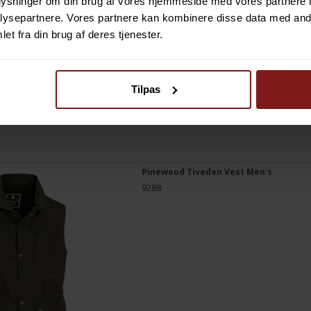
oplysninger om din brug af vores hjemmeside med vores partnere i
ysepartnere. Vores partnere kan kombinere disse data med andr
et fra din brug af deres tjenester.
Tilpas
Pinewood Tiveden Vest Men's
9288