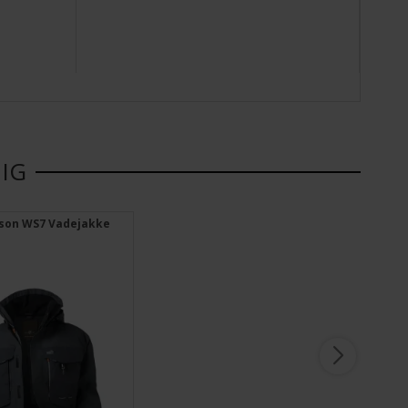
DIG
rson WS7 Vadejakke