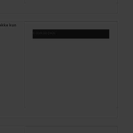
akke kun
1.899,00 DKK
699,00 DKK
Vis produkt