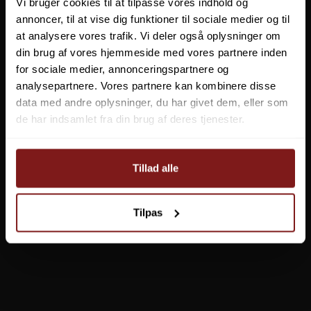
Vi bruger cookies til at tilpasse vores indhold og
Vejlevej 70
annoncer, til at vise dig funktioner til sociale medier og til
8700 Horsens
at analysere vores trafik. Vi deler også oplysninger om
CVR 56570519
din brug af vores hjemmeside med vores partnere inden
+45 7562 4988
for sociale medier, annonceringspartnere og
kontakt@effektlageret.dk
analysepartnere. Vores partnere kan kombinere disse
data med andre oplysninger, du har givet dem, eller som
Klik her for rutevejledning
de har indsamlet fra din brug af deres tjenester.
ÅBNINGSTIDER I BUTIKKEN
Butikken er åben på følgende tidspunkter:
Tillad alle
Mandag: 10.00 - 17.30
Tirsdag: 10.00 - 17.30
Onsdag: 10.00 - 17.30
Torsdag: 10.00 - 17.30
Tilpas
Fredag: 10.00 - 18.00
Lørdag: 10.00 - 14.00
Søndag: Lukket
Grundlovsdag d. 5 Juni: Lukket
NYTTIG INFORMATION