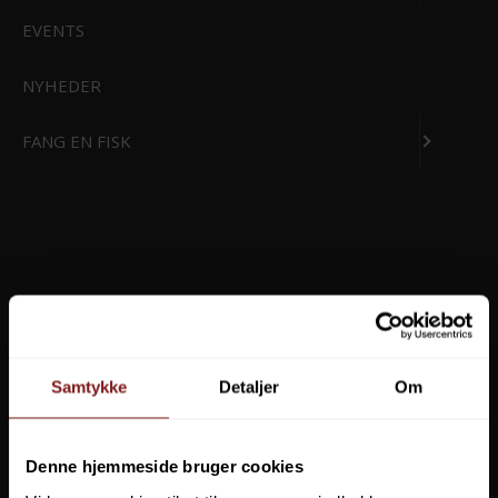
EVENTS
Friluftsliv
Marine
Put & Take
Fiskeri generelt
Å- og kyst
NYHEDER
Predator
Karpe- og stør
FANG EN FISK
Havfiskeri- og trolling
Events
Tilmeld mig nyhedsbrevet
Dine personlige data vil hjælpe os når vi skal sende dig vores nyhedsbrev. Du vil
modtage information om produkter, tilbud og vores virksomhed. Vi lover at
passe på dine data og holde dem sikret.
Samtykke
Detaljer
Om
Denne hjemmeside bruger cookies
Effektlageret ApS