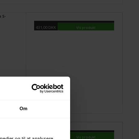
 S-
431,00 DKK
Vis produkt
Om
a 290
223,00 DKK
Vis produkt
 medier og til at analysere