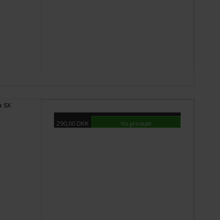
a SX
290,00 DKK
Vis produkt