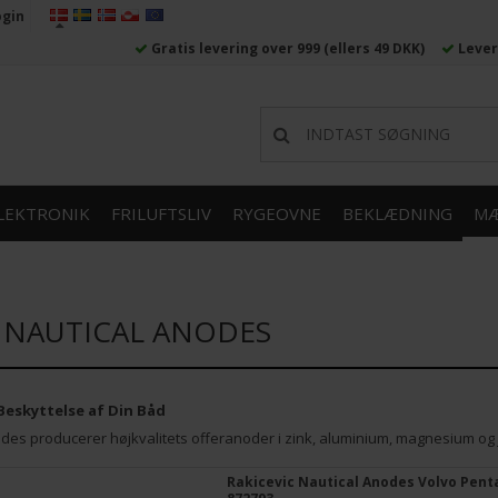
ogin
Gratis levering over 999
(ellers 49 DKK)
Lever
LEKTRONIK
FRILUFTSLIV
RYGEOVNE
BEKLÆDNING
MÆ
C NAUTICAL ANODES
 Beskyttelse af Din Båd
des producerer højkvalitets offeranoder i zink, aluminium, magnesium og je
Rakicevic Nautical Anodes Volvo Pent