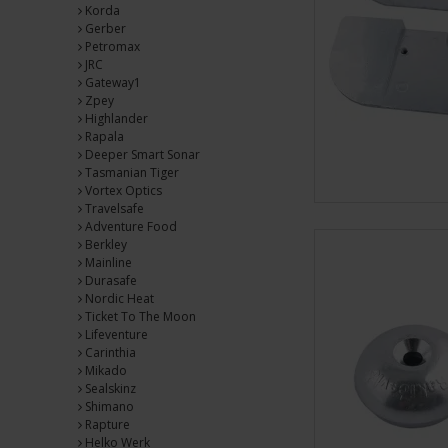
Korda
Gerber
Petromax
JRC
Gateway1
Zpey
Highlander
Rapala
Deeper Smart Sonar
Tasmanian Tiger
Vortex Optics
Travelsafe
Adventure Food
Berkley
Mainline
Durasafe
Nordic Heat
Ticket To The Moon
Lifeventure
Carinthia
Mikado
Sealskinz
Shimano
Rapture
Helko Werk