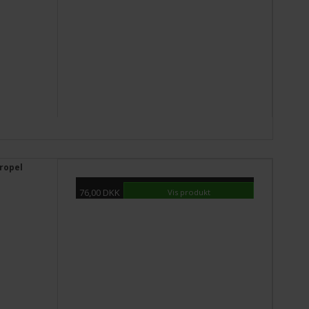
ropel
76,00 DKK
Vis produkt