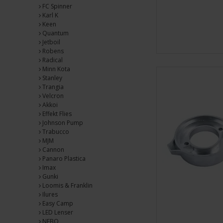
FC Spinner
Karl K
Keen
Quantum
Jetboil
Robens
Radical
Minn Kota
Stanley
Trangia
Velcron
Akkoi
Effekt Flies
Johnson Pump
Trabucco
MJM
Cannon
Panaro Plastica
Imax
Gunki
Loomis & Franklin
Ilures
Easy Camp
LED Lenser
NEBO