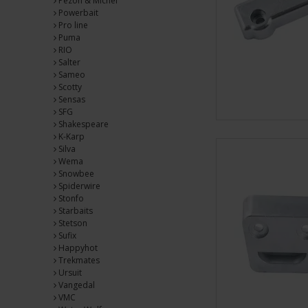
Pezon & Michel
Powerbait
Pro line
Puma
RIO
Salter
Sameo
Scotty
Sensas
SFG
Shakespeare
K-Karp
Silva
Wema
Snowbee
Spiderwire
Stonfo
Starbaits
Stetson
Sufix
Happyhot
Trekmates
Ursuit
Vangedal
VMC