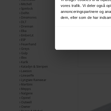
Mitchell
vores trafik. Vi deler også 
Spinlock
annonceringspartnere og anal
Delfin
dem, eller som de har indsaml
Dinsmores
DLT
Drennan
Elka
EmberLit
ESP
Feuerhand
Greys
Gulp
Illex
Karlk
Katadyn & Steripen
Lawson
Lineaeffe
Lyngsøe Rainwear
Marttiini
Mepps
Nalgene
Opinel
Outwell
Owner