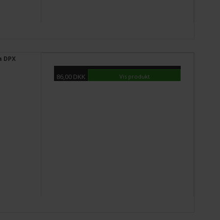
a DPX
86,00 DKK
Vis produkt