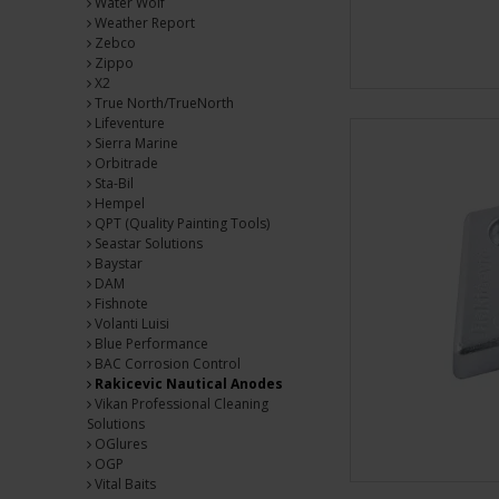
Water Wolf
Weather Report
Zebco
Zippo
X2
True North/TrueNorth
Lifeventure
Sierra Marine
Orbitrade
Sta-Bil
Hempel
QPT (Quality Painting Tools)
Seastar Solutions
Baystar
DAM
Fishnote
Volanti Luisi
Blue Performance
BAC Corrosion Control
Rakicevic Nautical Anodes
Vikan Professional Cleaning
Solutions
OGlures
OGP
Vital Baits