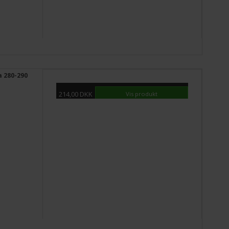
a 280-290
214,00 DKK
Vis produkt