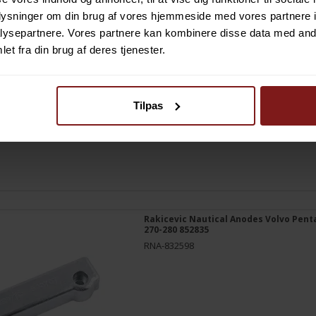
oplysninger om din brug af vores hjemmeside med vores partnere i
ysepartnere. Vores partnere kan kombinere disse data med andr
et fra din brug af deres tjenester.
Tilpas
Rakicevic Nautical Anodes Volvo Pent
270-280 852835
RNA-832598