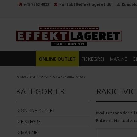
+45 7562 4988
kontakt@effektlageret.dk
Kundel
ONLINE OUTLET
FISKEGREJ
MARINE
E
Forside
/
Shop
/
Mærker
/
Rakicevic Nautical Anodes
KATEGORIER
RAKICEVI
ONLINE OUTLET
Kvalitetsanoder til
Rakicevic Nautical Ano
FISKEGREJ
MARINE