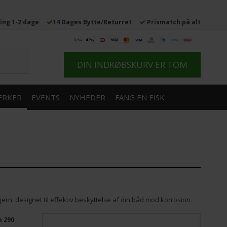
ing 1-2 dage
14 Dages Bytte/Returret
Prismatch på alt
DIN INDKØBSKURV ER TOM
RKER
EVENTS
NYHEDER
FANG EN FISK
rn, designet til effektiv beskyttelse af din båd mod korrosion.
a 290