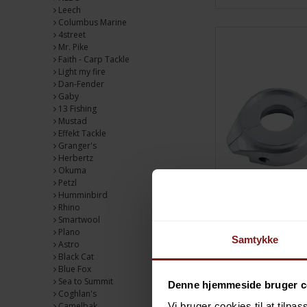
Leech
Columbus Marine
4street
Mr. Pike
Faith - Carp Tackle
Light my fire
Dan-Fender
Gaby
13 Fishing
Mustad
Effekt Tackle
Granger's
Herbertz
Okuma
Petzl
Humminbird
Rhino
Smartwool
Plano
Samtykke
Astro
Black Cat
Blue Fox
Sea to Summit
Denne hjemmeside bruger c
Coghlan's
Vi bruger cookies til at tilpas
Camelbak