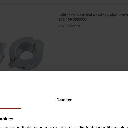
Rakicevic Nautical Anodes Volvo Penta
130/150 3888305
RNA-3888305
Detaljer
Rakicevic Nautical Anodes Volvo Pent
ookies
852835
RNA-852835
se vores indhold og annoncer, til at vise dig funktioner til sociale