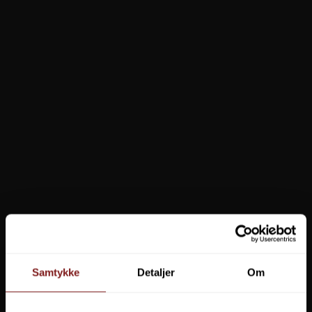
ANBEFALET TIL DIG
Penn Warfare
Okuma Ceymar SW-X
799,00 DKK
899,00 DKK
VIS PRODUKT
VIS PRODUKT
Samtykke
Detaljer
Om