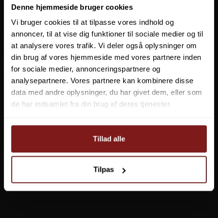
TILBUD
Denne hjemmeside bruger cookies
Vi bruger cookies til at tilpasse vores indhold og
annoncer, til at vise dig funktioner til sociale medier og til
ABU Garcia Max4
Gunki GT-FV Spinnehjul
at analysere vores trafik. Vi deler også oplysninger om
din brug af vores hjemmeside med vores partnere inden
for sociale medier, annonceringspartnere og
analysepartnere. Vores partnere kan kombinere disse
data med andre oplysninger, du har givet dem, eller som
de har indsamlet fra din brug af deres tjenester.
Tillad alle
DU SPARER
38%
DU SPARER
43%
Fra 999,00 DKK
1.599,00 DKK
399,00 DKK
699,00 DKK
Tilpas
VIS PRODUKT
VIS PRODUKT