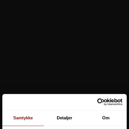
Vision Nahka Michelin Vadestøvle
2.449,00 DKK
Vis produkt
Samtykke
Detaljer
Om