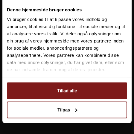
Denne hjemmeside bruger cookies
Vi bruger cookies til at tilpasse vores indhold og
annoncer, til at vise dig funktioner til sociale medier og til
at analysere vores trafik. Vi deler også oplysninger om
din brug af vores hjemmeside med vores partnere inden
for sociale medier, annonceringspartnere og
analysepartnere. Vores partnere kan kombinere disse
data med andre oplysninger, du har givet dem, eller som
de har indsamlet fra din brug af deres tjenester.
Tillad alle
T
Vision Musta Michelin Vadestøvle
Tilpas
1.999,00 DKK
Vis produkt