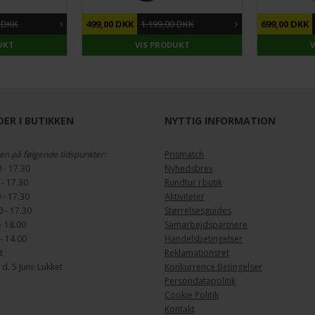
DU SPARER
58%
DU SPARER
0 DKK
499,00 DKK
1.199,00 DKK
699,00 DKK
UKT
VIS PRODUKT
ER I BUTIKKEN
NYTTIG INFORMATION
en på følgende tidspunkter:
Prismatch
 - 17.30
Nyhedsbrev
 - 17.30
Rundtur i butik
 - 17.30
Aktiviteter
 - 17.30
Størrelsesguides
- 18.00
Samarbejdspartnere
- 14.00
Handelsbetingelser
t
Reklamationsret
. 5 Juni: Lukket
Konkurrence Betingelser
Persondatapolitik
Cookie Politik
Kontakt