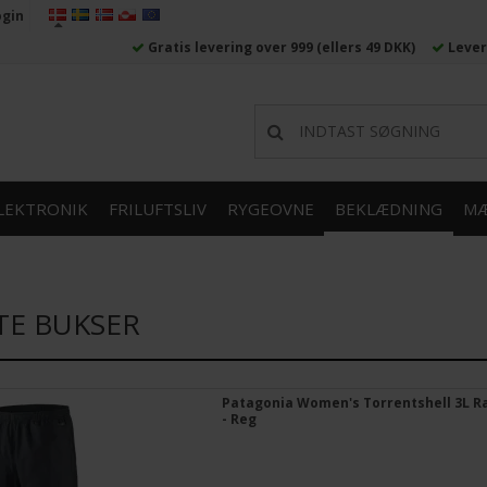
ogin
Gratis levering over 999
(ellers 49 DKK)
Lever
LEKTRONIK
FRILUFTSLIV
RYGEOVNE
BEKLÆDNING
MÆ
E BUKSER
Patagonia Women's Torrentshell 3L R
- Reg