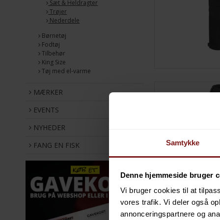
Sæt & Heldragter
Trøjer
Nederdele
Børnetøj
Fodtøj
Tilbehør
King Size
Tøj med el-varme
MÆRKER
EVENTS
NYHEDER
Samtykke
FANG EN FISK
Denne hjemmeside bruger c
Vi bruger cookies til at tilpas
vores trafik. Vi deler også 
annonceringspartnere og anal