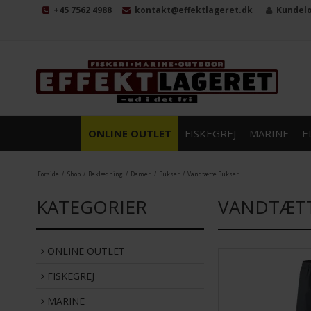
+45 7562 4988
kontakt@effektlageret.dk
Kundel
ONLINE OUTLET
FISKEGREJ
MARINE
E
Forside
/
Shop
/
Beklædning
/
Damer
/
Bukser
/
Vandtætte Bukser
KATEGORIER
VANDTÆTT
ONLINE OUTLET
FISKEGREJ
MARINE