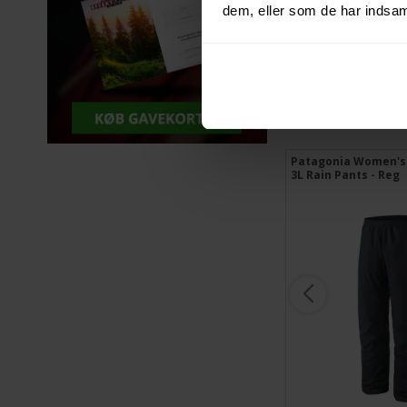
dem, eller som de har indsaml
Patagonia Women's 
3L Rain Pants - Reg