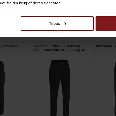
et fra din brug af deres tjenester.
Tilpas
TILBUD
Torrentshell
Pinewood Caribou TC Extreme
Pinewood Te
Buks - Dame kun str. 36, 38 og 42