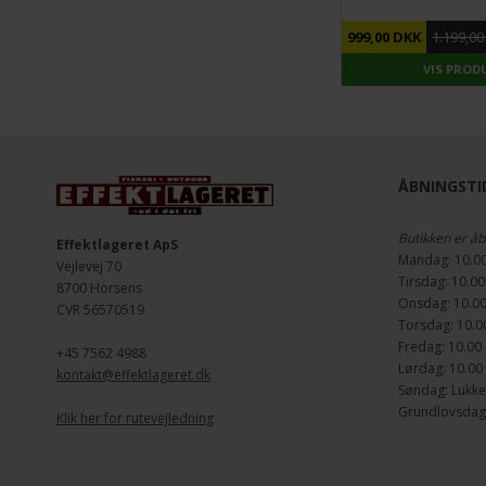
DU SPARER
17%
999,00 DKK
1.199,0
VIS PROD
ÅBNINGSTID
Butikken er åb
Effektlageret ApS
Mandag: 10.00
Vejlevej 70
Tirsdag: 10.00
8700 Horsens
Onsdag: 10.00
CVR 56570519
Torsdag: 10.00
Fredag: 10.00 
+45 7562 4988
Lørdag: 10.00 
kontakt@effektlageret.dk
Søndag: Lukke
Grundlovsdag d
Klik her for rutevejledning