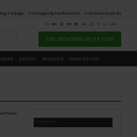
ing 1-2 dage
14 Dages Bytte/Returret
Prismatch på alt
DIN INDKØBSKURV ER TOM
RKER
EVENTS
NYHEDER
FANG EN FISK
ain Pants
1.199,00 DKK
999,00 DKK
Vis produkt