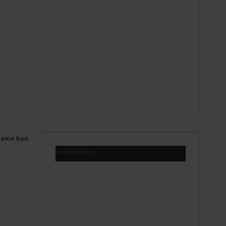
 Dame kun
1.199,00 DKK
499,00 DKK
Vis produkt