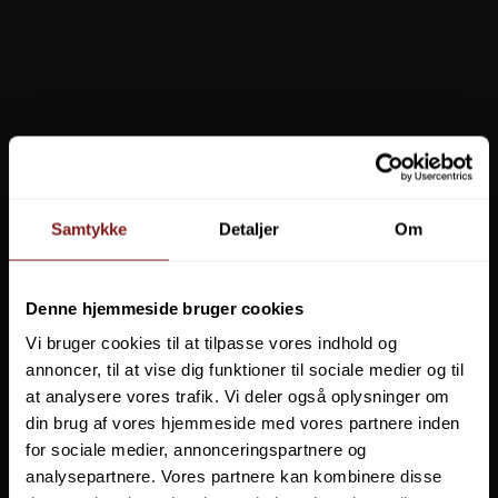
TILBUD
Pinewood Finnveden Hybrid
Pinewood Finnveden Hybrid
Extreme Jakke kun str, M
Extreme Jakke kun str, M
Samtykke
Detaljer
Om
Denne hjemmeside bruger cookies
Vi bruger cookies til at tilpasse vores indhold og
annoncer, til at vise dig funktioner til sociale medier og til
at analysere vores trafik. Vi deler også oplysninger om
din brug af vores hjemmeside med vores partnere inden
DU SPARER
63%
DU SPARER
63%
for sociale medier, annonceringspartnere og
699,00 DKK
1.899,00 DKK
699,00 DKK
1.899,00 DKK
analysepartnere. Vores partnere kan kombinere disse
VIS PRODUKT
VIS PRODUKT