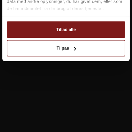
data med andre oplysninger, du har givet dem, eller som
de har indsamlet fra din brug af deres tjenester.
Tillad alle
Tilpas
Effektlageret ApS
Vejlevej 70
8700 Horsens
CVR 56570519
+45 7562 4988
kontakt@effektlageret.dk
Klik her for rutevejledning
ÅBNINGSTIDER I BUTIKKEN
Butikken er åben på følgende tidspunkter:
Mandag: 10.00 - 17.30
Tirsdag: 10.00 - 17.30