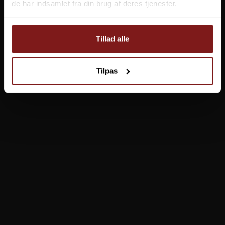
de har indsamlet fra din brug af deres tjenester.
POPULÆRE I KATEGORIEN
Tillad alle
Daiwa Grandwave Sabiki Rig 4
Kinetic Sabiki Trio Rig
Tilpas
49,95 DKK
29,95 DKK
VIS PRODUKT
VIS PRODUKT