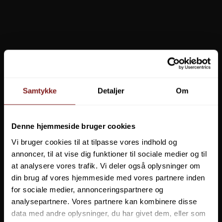
TILBUD
Kinetic Dragon Kastepirk
Kinetic Crazy Herring Kastepirk
Samtykke
Detaljer
Om
Denne hjemmeside bruger cookies
Vi bruger cookies til at tilpasse vores indhold og
annoncer, til at vise dig funktioner til sociale medier og til
DU SPARER
14%
DU SPARER
14%
at analysere vores trafik. Vi deler også oplysninger om
Fra 29,95 DKK
34,95 DKK
Fra 29,95 DKK
34,95 DKK
din brug af vores hjemmeside med vores partnere inden
for sociale medier, annonceringspartnere og
VIS PRODUKT
VIS PRODUKT
analysepartnere. Vores partnere kan kombinere disse
data med andre oplysninger, du har givet dem, eller som