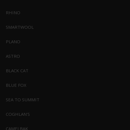
ANBEFALET TIL DIG
RHINO
Connex Strømafbryderpanel
Connex Strømafbryder Panel
Med 2xUSB udtag
Small
SMARTWOOL
PLANO
ASTRO
BLACK CAT
BLUE FOX
SEA TO SUMMIT
844,95 DKK
674,95 DKK
VIS PRODUKT
VIS PRODUKT
COGHLAN'S
CAMELBAK