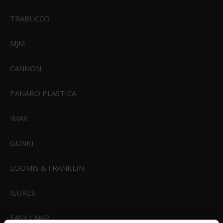
674,95 DKK
Vis produkt
TRABUCCO
MJM
CANNON
PANARO PLASTICA
IMAX
GUNKI
LOOMIS & FRANKLIN
ILURES
EASY CAMP