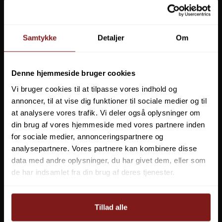
LED LENSER
Samtykke
Detaljer
Om
Connex Small Klemmeblok
NEBO
con-r-dped6
LEECH
Denne hjemmeside bruger cookies
104,95 DKK
Vis produkt
Vi bruger cookies til at tilpasse vores indhold og
COLUMBUS MARINE
annoncer, til at vise dig funktioner til sociale medier og til
at analysere vores trafik. Vi deler også oplysninger om
4STREET
din brug af vores hjemmeside med vores partnere inden
for sociale medier, annonceringspartnere og
MR. PIKE
analysepartnere. Vores partnere kan kombinere disse
data med andre oplysninger, du har givet dem, eller som
FAITH - CARP TACKLE
de har indsamlet fra din brug af deres tjenester.
LIGHT MY FIRE
Tillad alle
DAN-FENDER