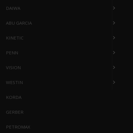
DAIWA
ABU GARCIA
KINETIC
PENN
VISION
WESTIN
KORDA
Connex Strømafbryderpanel Med 2xUSB udtag
con-sp4pm-usb
GERBER
844,95 DKK
Vis produkt
PETROMAX