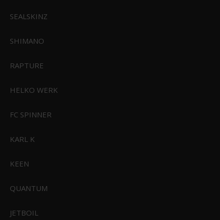
SEALSKINZ
SHIMANO
RAPTURE
HELKO WERK
Connex Strømafbryder Panel
con-sp61m
FC SPINNER
KARL K
844,95 DKK
Vis produkt
KEEN
QUANTUM
JETBOIL