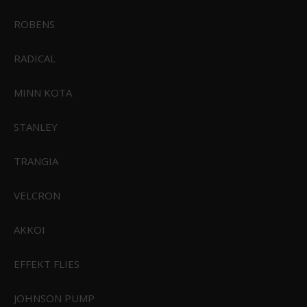
ROBENS
RADICAL
MINN KOTA
STANLEY
TRANGIA
VELCRON
AKKOI
Connex Strømafbryder Panel Small
EFFEKT FLIES
con-sp41m
JOHNSON PUMP