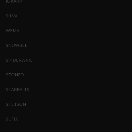
K-KARP
Størrelsesguides
Samarbejdspartnere
SILVA
Handelsbetingelser
Reklamationsret
Konkurrence Betingelser
WEMA
Persondatapolitik
Cookie Politik
SNOWBEE
Kontakt
Returnering
Fortrydelsesret
SPIDERWIRE
STONFO
STARBAITS
FØLG OS PÅ
STETSON
SUFIX