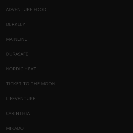
ADVENTURE FOOD
Connex Strømafbryder Panel 12V Udtag
com-sp4pm-12v
BERKLEY
MAINLINE
844,95 DKK
Vis produkt
DURASAFE
NORDIC HEAT
TICKET TO THE MOON
LIFEVENTURE
CARINTHIA
MIKADO