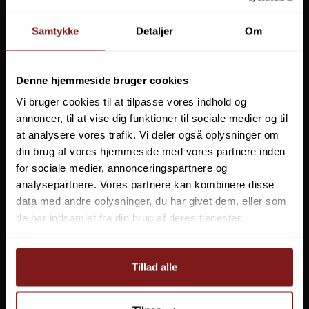
Samtykke
Detaljer
Om
Denne hjemmeside bruger cookies
TravelSafe Travel Hammock
Vi bruger cookies til at tilpasse vores indhold og
TS0130
annoncer, til at vise dig funktioner til sociale medier og til
at analysere vores trafik. Vi deler også oplysninger om
din brug af vores hjemmeside med vores partnere inden
699,00 DKK
for sociale medier, annonceringspartnere og
599,00 DKK
Vis produkt
analysepartnere. Vores partnere kan kombinere disse
data med andre oplysninger, du har givet dem, eller som
de har indsamlet fra din brug af deres tjenester.
Tillad alle