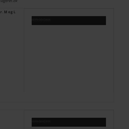
tlageret.dk
r. M og L
499,00 DKK
249,00 DKK
Vis produkt
499,00 DKK