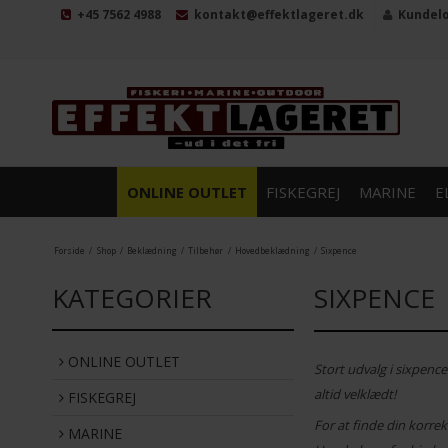
+45 7562 4988
kontakt@effektlageret.dk
Kundel
ONLINE OUTLET
FISKEGREJ
MARINE
E
Forside
/
Shop
/
Beklædning
/
Tilbehør
/
Hovedbeklædning
/
Sixpence
KATEGORIER
SIXPENCE
ONLINE OUTLET
Stort udvalg i sixpence
altid velklædt!
FISKEGREJ
For at finde din korre
MARINE