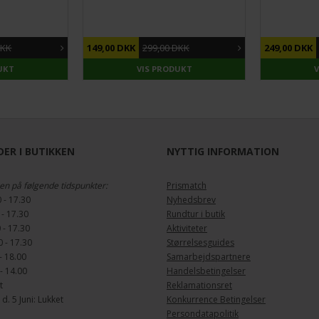
DU SPARER
50%
DU SPARER
DKK
149,00 DKK
299,00 DKK
249,00 DKK
UKT
VIS PRODUKT
ER I BUTIKKEN
NYTTIG INFORMATION
en på følgende tidspunkter:
Prismatch
 - 17.30
Nyhedsbrev
 - 17.30
Rundtur i butik
 - 17.30
Aktiviteter
 - 17.30
Størrelsesguides
- 18.00
Samarbejdspartnere
- 14.00
Handelsbetingelser
t
Reklamationsret
. 5 Juni: Lukket
Konkurrence Betingelser
Persondatapolitik