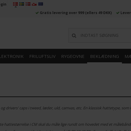
ogin
Gratis levering over 999
(ellers 49 DKK)
Lever
LEKTRONIK
FRILUFTSLIV
RYGEOVNE
BEKLÆDNING
MÆ
 og drivers' caps i tweed, læder, uld, camvas, etc. En klassisk hattetype, som
kte hattestørrelse i CM skal du måle lige rundt om hovedet med et målebånd l