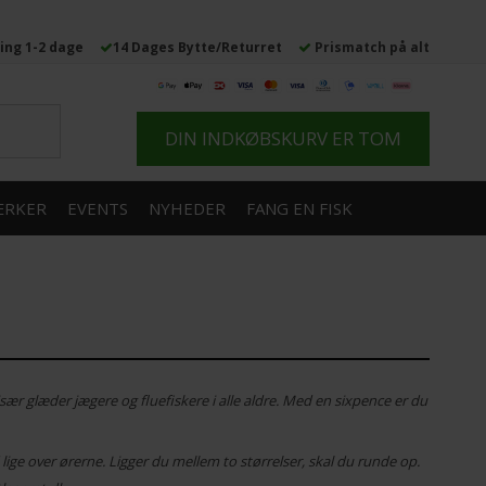
ing 1-2 dage
14 Dages Bytte/Returret
Prismatch på alt
DIN INDKØBSKURV ER TOM
RKER
EVENTS
NYHEDER
FANG EN FISK
 især glæder jægere og fluefiskere i alle aldre. Med en sixpence er du
ige over ørerne. Ligger du mellem to størrelser, skal du runde op.