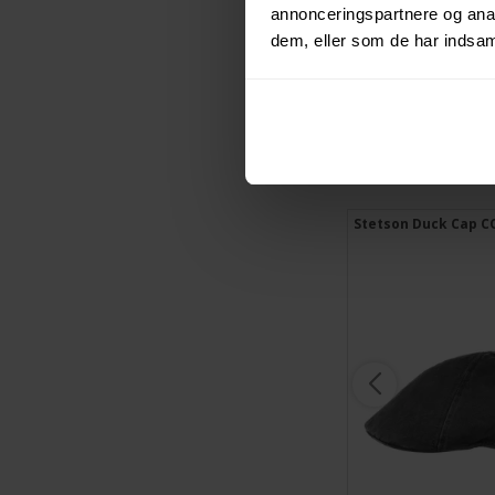
annonceringspartnere og anal
dem, eller som de har indsaml
Stetson Duck Cap C