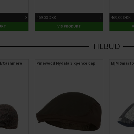
469,00 DKK
469,00 DKK
UKT
VIS PRODUKT
TILBUD
ool/Cashmere
Pinewood Nydala Sixpence Cap
MJM Smart X