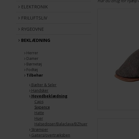
Har du brug for hjælp e
ELEKTRONIK
FRILUFTSLIV
RYGEOVNE
BEKLÆDNING
Herrer
Damer
Børnetøj
Fodtøj
Tilbehør
Bælter & Seler
Handsker
Hovedbeklædning
Caps
Sixpence
Hatte
Huer
Halsedisser/Balaclava/BZhuer
Strømper
Gaiters/overtræksben