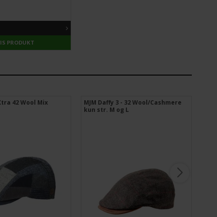
VIS PRODUKT
tra 42 Wool Mix
MJM Daffy 3 - 32 Wool/Cashmere
Pin
kun str. M og L