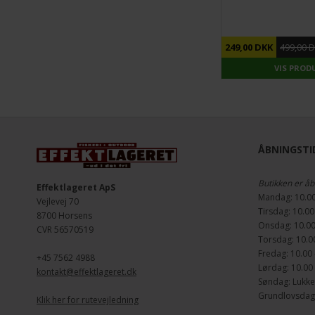
DU SPARER
50%
249,00 DKK
499,00 
VIS PROD
ÅBNINGSTID
Butikken er åb
Effektlageret ApS
Mandag: 10.00
Vejlevej 70
Tirsdag: 10.00
8700 Horsens
Onsdag: 10.00
CVR 56570519
Torsdag: 10.00
Fredag: 10.00 
+45 7562 4988
Lørdag: 10.00 
kontakt@effektlageret.dk
Søndag: Lukke
Grundlovsdag d
Klik her for rutevejledning