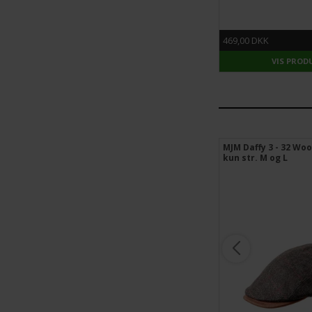
469,00 DKK
VIS PROD
MJM Daffy 3 - 32 W
kun str. M og L