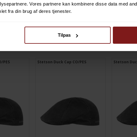
ysepartnere. Vores partnere kan kombinere disse data med andr
et fra din brug af deres tjenester.
Tilpas
ANBEFALET TIL 
O/PES
Stetson Duck Cap CO/PES
Stetson Du