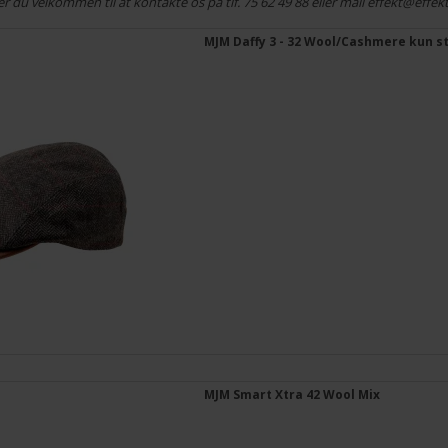
r du velkommen til at kontakte os på tlf. 75 62 49 88 eller mail effekt@effek
MJM Daffy 3 - 32 Wool/Cashmere kun st
MJM Smart Xtra 42 Wool Mix