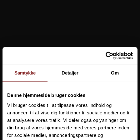
499,00 DKK
249,00 DKK
Vis produkt
TILBUD
Columbia Women's Last Tracks
Columbia Women's Last Tracks
II Glove kun str. L og XL
II Glove kun str. L og XL
Samtykke
Detaljer
Om
 SONAR
Denne hjemmeside bruger cookies
GER
Vi bruger cookies til at tilpasse vores indhold og
annoncer, til at vise dig funktioner til sociale medier og til
S
at analysere vores trafik. Vi deler også oplysninger om
din brug af vores hjemmeside med vores partnere inden
for sociale medier, annonceringspartnere og
DU SPARER
50%
DU SPARER
50%