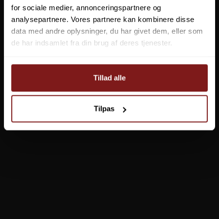
for sociale medier, annonceringspartnere og
analysepartnere. Vores partnere kan kombinere disse
data med andre oplysninger, du har givet dem, eller som
de har indsamlet fra din brug af deres tjenester.
Tillad alle
Tilpas
Geoff Anderson WizTool Pin-on-Reel
GEOFF-3971
69,95 DKK
Vis produkt