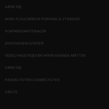
VÆRKTØJ
WIRE-FLOUCARBON FORFANG & STINGERS
RI
FORFANGSMATERIALER
STØRFISKERI
JIGHOVEDER/LODDER
VEJESLYNGE/VEJESÆK/AFKROGNINGS MÅTTER
ERI
VÆRKTØJ
PANDELYGTER/LOMMELYGTER
VÆGTE
Effekt Tackle Skum Vindsel
ET0021
KSE