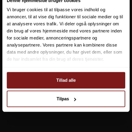
Denne hjemmeside bruger cookies
Vi bruger cookies til at tilpasse vores indhold og
annoncer, til at vise dig funktioner til sociale medier og til
at analysere vores trafik. Vi deler også oplysninger om
din brug af vores hjemmeside med vores partnere inden
for sociale medier, annonceringspartnere og
analysepartnere. Vores partnere kan kombinere disse
data med andre oplysninger, du har givet dem, eller som
de har indsamlet fra din brug af deres tjenester.
Trabucco Lancer XTR Surf 8000
035-13-800
Tillad alle
1.499,95 DKK
Tilpas
1.349,95 DKK
Vis produkt