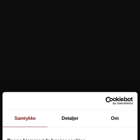
Trabucco Array Surf 8000
035-30-800
749,95 DKK
649,95 DKK
Vis produkt
Samtykke
Detaljer
Om