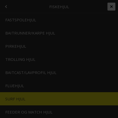
+45 7562 4988
kontakt@effektlageret.dk
Kundelogin
FISKEGREJ
MENU
FISKEHJUL
Gratis levering over 999
Levering 1-2 dage
14 Dages Bytte/Returret
Prismatch på alt
T
FASTSPOLEHJUL
BAITRUNNER/KARPE HJUL
Forside
/
Shop
/
Fiskegrej
/
Fiskehjul
/
Surf hjul
SURF HJUL
NG+HJUL)
PIRKEHJUL
TROLLING HJUL
ING
BAITCAST/LAVPROFIL HJUL
FLUEHJUL
KERI
SURF HJUL
I
FEEDER OG MATCH HJUL