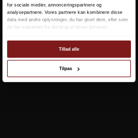
for sociale medier, annonceringspartnere og
analysepartnere. Vores partnere kan kombinere disse
data med andre oplysninger, du har givet dem, eller som
de har indsamlet fra din brug af deres tjenester.
Tillad alle
Tilpas
YETI Rambler 14 oz (414 ml) Stackable Mug
Fra
259,00 DKK
Vis produkt