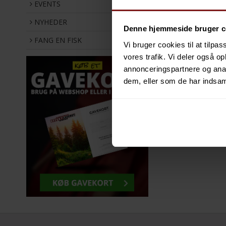
EVENTS
NYHEDER
111,00 DKK
76,00 DKK
Denne hjemmeside bruger c
VIS PRODUKT
VIS PROD
FANG EN FISK
Vi bruger cookies til at tilpas
vores trafik. Vi deler også 
annonceringspartnere og anal
dem, eller som de har indsaml