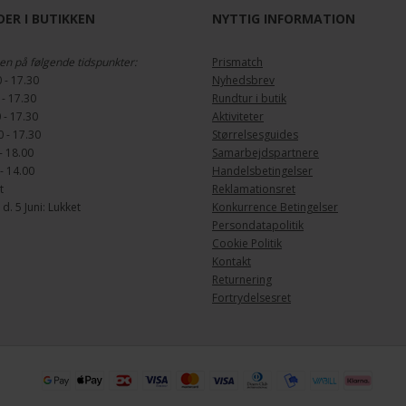
ER I BUTIKKEN
NYTTIG INFORMATION
en på følgende tidspunkter:
Prismatch
 - 17.30
Nyhedsbrev
 - 17.30
Rundtur i butik
 - 17.30
Aktiviteter
 - 17.30
Størrelsesguides
- 18.00
Samarbejdspartnere
- 14.00
Handelsbetingelser
t
Reklamationsret
. 5 Juni: Lukket
Konkurrence Betingelser
Persondatapolitik
Cookie Politik
Kontakt
Returnering
Fortrydelsesret