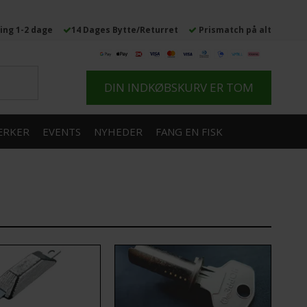
ing 1-2 dage
14 Dages Bytte/Returret
Prismatch på alt
DIN INDKØBSKURV ER TOM
RKER
EVENTS
NYHEDER
FANG EN FISK