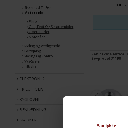
FILTR
Sikkerhed Til Søs
Motordele
Filtre
Olie, Fedt Og Smørremidler
Offeranoder
Motorlåse
Maling og Vedligehold
Fortøjning
Rakicevic Nautical Anodes Volvo
Rakicevic Nautical
Styring Og Kontrol
Penta Propel 3858399
Bovpropel 71190
VVS-System
Tilbehør
ELEKTRONIK
FRILUFTSLIV
RYGEOVNE
BEKLÆDNING
MÆRKER
Samtykke