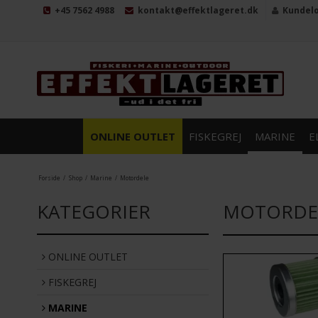
+45 7562 4988
kontakt@effektlageret.dk
Kundel
ONLINE OUTLET
FISKEGREJ
MARINE
E
Forside
/
Shop
/
Marine
/
Motordele
KATEGORIER
MOTORDE
ONLINE OUTLET
FISKEGREJ
MARINE