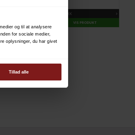
231,00 DKK
165
VIS PRODUKT
VIS PRODUKT
 medier og til at analysere
nden for sociale medier,
e oplysninger, du har givet
Tillad alle