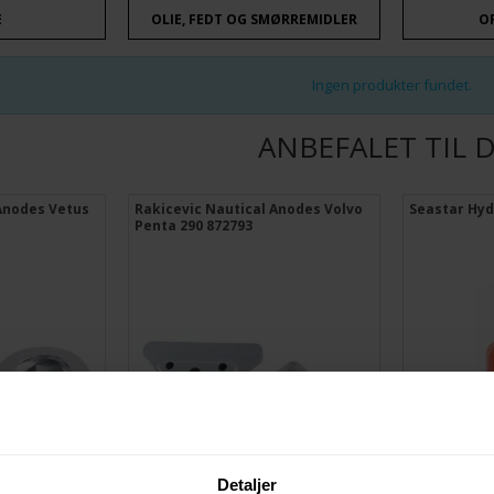
E
OLIE, FEDT OG SMØRREMIDLER
O
Ingen produkter fundet.
ANBEFALET TIL 
 Anodes Vetus
Rakicevic Nautical Anodes Volvo
Seastar Hyd
Penta 290 872793
Detaljer