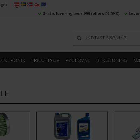
ogin
Gratis levering over 999
(ellers 49 DKK)
Lever
LEKTRONIK
FRILUFTSLIV
RYGEOVNE
BEKLÆDNING
MÆ
LE