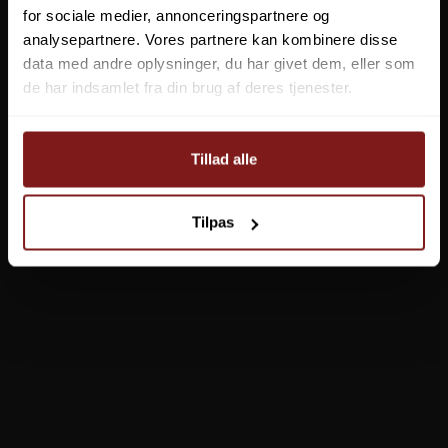
for sociale medier, annonceringspartnere og
analysepartnere. Vores partnere kan kombinere disse
data med andre oplysninger, du har givet dem, eller som
de har indsamlet fra din brug af deres tjenester.
Mepps Black Fury
39,95 DKK
Tillad alle
Vis produkt
Tilpas