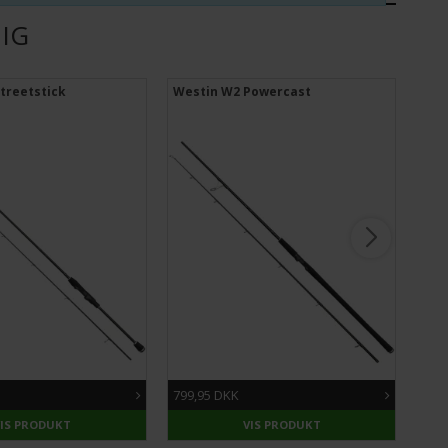
DIG
treetstick
Westin W2 Powercast
Lin
799,95 DKK
79,
VIS PRODUKT
VIS PRODUKT