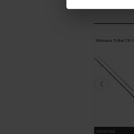
Shimano Sonora Boat Quiver
Shimano Tribal TX-
Jollestang
299,95 DKK
599,00 DKK