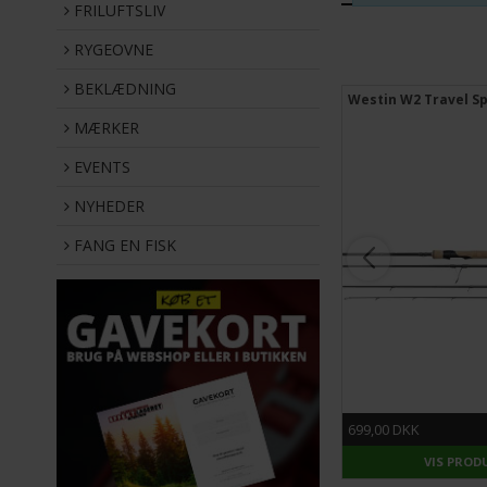
FRILUFTSLIV
RYGEOVNE
BEKLÆDNING
Savage Gear Alpha SG2 Jerkbait
Westin W2 Travel S
BC
MÆRKER
EVENTS
NYHEDER
FANG EN FISK
549,00 DKK
699,00 DKK
VIS PRODUKT
VIS PROD