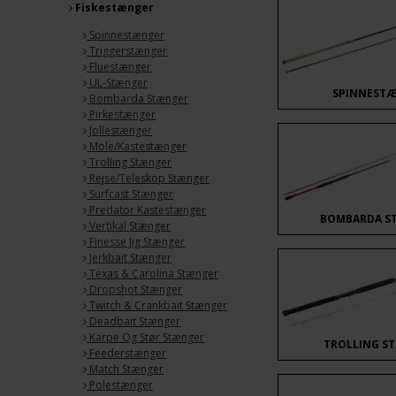
Fiskestænger
Spinnestænger
Triggerstænger
Fluestænger
UL-Stænger
SPINNEST
Bombarda Stænger
Pirkestænger
Jollestænger
Mole/Kastestænger
Trolling Stænger
Rejse/Teleskop Stænger
Surfcast Stænger
Predator Kastestænger
BOMBARDA S
Vertikal Stænger
Finesse Jig Stænger
Jerkbait Stænger
Texas & Carolina Stænger
Dropshot Stænger
Twitch & Crankbait Stænger
Deadbait Stænger
Karpe Og Stør Stænger
TROLLING S
Feederstænger
Match Stænger
Polestænger