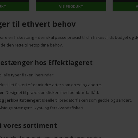
UKT
VIS PRODUKT
er til ethvert behov
are en fiskestang – den skal passe præcist til din fiskestil, dit budget og de
de den rette til netop dine behov.
skestænger hos Effektlageret
il alle typer fiskeri, herunder:
ekt til let fiskeri efter mindre arter som ørred og aborre.
er
: Designet til præcisionsfiskeri med bombarda-flåd.
og jerkbaitstænger
: Ideelle til predatorfiskeri som gedde og sandart.
 Alsidige stænger til kyst- og ferskvandsfiskeri.
 vores sortiment
 fra nogle af markedets mest anerkendte producenter: