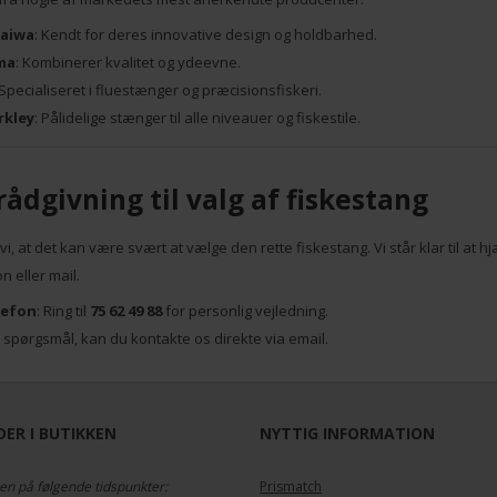
Daiwa
: Kendt for deres innovative design og holdbarhed.
ma
: Kombinerer kvalitet og ydeevne.
 Specialiseret i fluestænger og præcisionsfiskeri.
rkley
: Pålidelige stænger til alle niveauer og fiskestile.
ådgivning til valg af fiskestang
vi, at det kan være svært at vælge den rette fiskestang. Vi står klar til at 
n eller mail.
lefon
: Ring til
75 62 49 88
for personlig vejledning.
u spørgsmål, kan du kontakte os direkte via email.
ER I BUTIKKEN
NYTTIG INFORMATION
en på følgende tidspunkter:
Prismatch