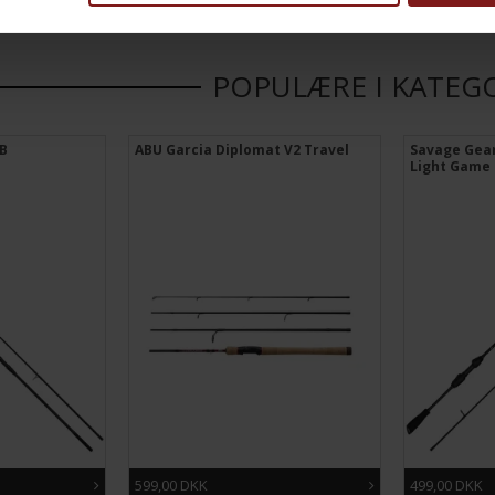
POPULÆRE I KATEG
1B
ABU Garcia Diplomat V2 Travel
Savage Gear
Light Game
599,00 DKK
499,00 DKK