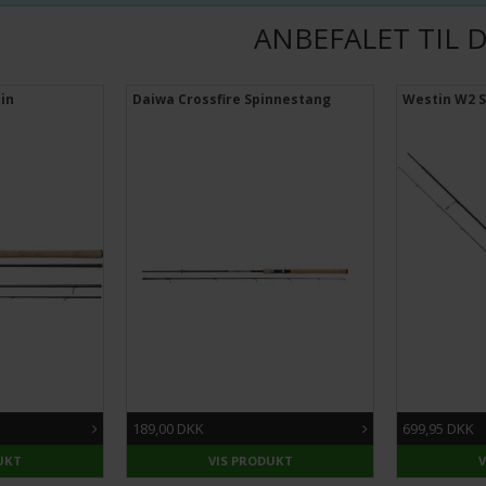
ANBEFALET TIL 
pin
Daiwa Crossfire Spinnestang
Westin W2 S
189,00 DKK
699,95 DKK
UKT
VIS PRODUKT