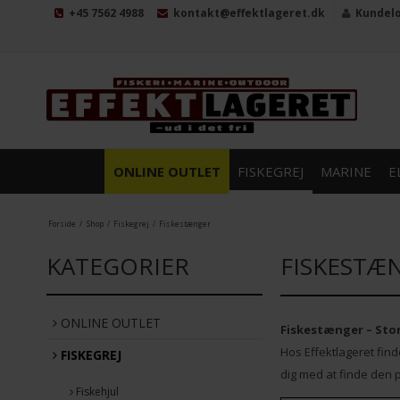
+45 7562 4988
kontakt@effektlageret.dk
Kundel
ONLINE OUTLET
FISKEGREJ
MARINE
E
Forside
/
Shop
/
Fiskegrej
/
Fiskestænger
KATEGORIER
FISKESTÆ
ONLINE OUTLET
Fiskestænger – Stort
Hos Effektlageret fin
FISKEGREJ
dig med at finde den p
Fiskehjul