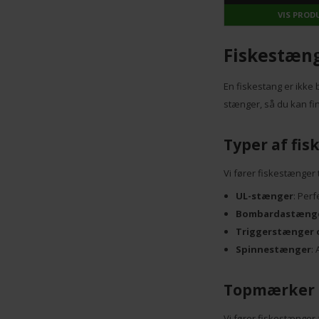
VIS PRODUKT
VIS PROD
Fiskestæng
En fiskestang er ikke b
stænger, så du kan fin
Typer af fi
Vi fører fiskestænger t
UL-stænger
: Perf
Bombardastæng
Triggerstænger 
Spinnestænger
:
Topmærker i
Vi fører fiskestænger