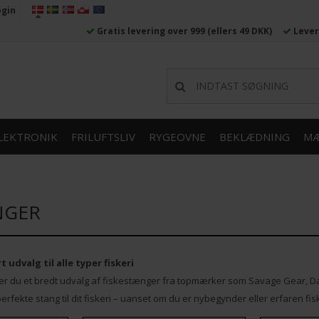
ogin
Gratis levering over 999
(ellers 49 DKK)
Lever
LEKTRONIK
FRILUFTSLIV
RYGEOVNE
BEKLÆDNING
MÆ
NGER
 udvalg til alle typer fiskeri
der du et bredt udvalg af fiskestænger fra topmærker som Savage Gear, D
erfekte stang til dit fiskeri – uanset om du er nybegynder eller erfaren fis