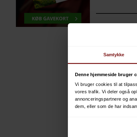
hore
Savage Gear Perch Academy
Daiwa Ninja X
Allround Baitcast
Samtykke
Denne hjemmeside bruger c
Vi bruger cookies til at tilpas
vores trafik. Vi deler også 
annonceringspartnere og anal
dem, eller som de har indsaml
DU SPARER
33%
DU SPARER
27%
599,00 DKK
899,00 DKK
Fra 299,00 DKK
409
VIS PRODUKT
VIS PROD