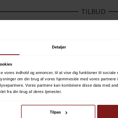
TILBUD
Berkley PZ Brown Edition
Savage Gear
Detaljer
ookies
se vores indhold og annoncer, til at vise dig funktioner til sociale
oplysninger om din brug af vores hjemmeside med vores partnere i
ysepartnere. Vores partnere kan kombinere disse data med andr
et fra din brug af deres tjenester.
DU SPARER
44%
DU SPARER
,00 DKK
449,00 DKK
799,00 DKK
999,00 DKK
Tilpas
UKT
VIS PRODUKT