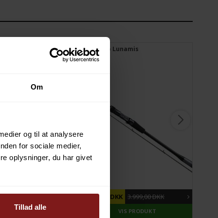
 Seatrout Special
Shimano Lunamis
Ber
Om
 medier og til at analysere
nden for sociale medier,
e oplysninger, du har givet
17%
DU SPARER
38%
DU 
1.199,00 DKK
2.499,00 DKK
3.999,00 DKK
349
Tillad alle
VIS PRODUKT
VIS PRODUKT