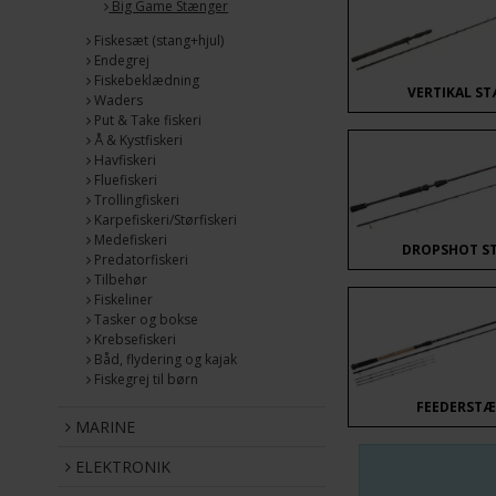
Big Game Stænger
Fiskesæt (stang+hjul)
Endegrej
Fiskebeklædning
VERTIKAL S
Waders
Put & Take fiskeri
Å & Kystfiskeri
Havfiskeri
Fluefiskeri
Trollingfiskeri
Karpefiskeri/Størfiskeri
Medefiskeri
DROPSHOT S
Predatorfiskeri
Tilbehør
Fiskeliner
Tasker og bokse
Krebsefiskeri
Båd, flydering og kajak
Fiskegrej til børn
FEEDERST
MARINE
ELEKTRONIK