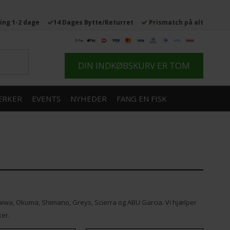
ing 1-2 dage
14 Dages Bytte/Returret
Prismatch på alt
DIN INDKØBSKURV ER TOM
RKER
EVENTS
NYHEDER
FANG EN FISK
aiwa, Okuma, Shimano, Greys, Scierra og ABU Garcia. Vi hjælper
ker.