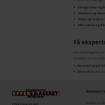
Savage Gear og 
Shimano og Oku
Greys og Scierra
:
ABU Garcia og Be
Få ekspertr
Hos Effektlageret ved 
kontakter os via telefo
Kontakt os på te
Skriv til os
: Har d
ÅBNINGSTID
Butikken er åb
Effektlageret ApS