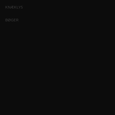
KNÆKLYS
BØGER
Silva Field