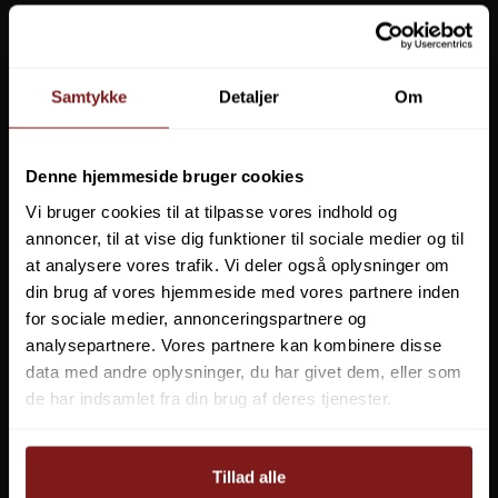
Samtykke
Detaljer
Om
Denne hjemmeside bruger cookies
Silva Expedition S Kompas
Vi bruger cookies til at tilpasse vores indhold og
SIL-37454
annoncer, til at vise dig funktioner til sociale medier og til
at analysere vores trafik. Vi deler også oplysninger om
din brug af vores hjemmeside med vores partnere inden
599,00 DKK
Vis produkt
for sociale medier, annonceringspartnere og
analysepartnere. Vores partnere kan kombinere disse
data med andre oplysninger, du har givet dem, eller som
de har indsamlet fra din brug af deres tjenester.
Tillad alle