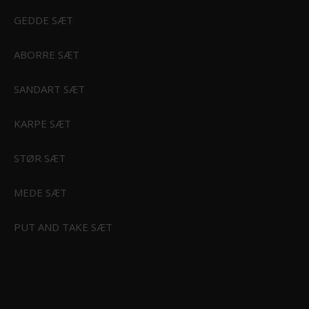
GEDDE SÆT
G OG KAJAK
ABORRE SÆT
 BØRN
SANDART SÆT
KARPE SÆT
STØR SÆT
MEDE SÆT
PUT AND TAKE SÆT