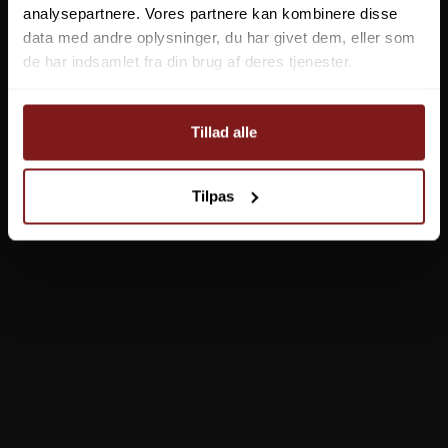
analysepartnere. Vores partnere kan kombinere disse
data med andre oplysninger, du har givet dem, eller som
de har indsamlet fra din brug af deres tjenester.
Tillad alle
Tilpas
Kinetic Telemark CC Fiskesæt
EFK-FISKESAET-98