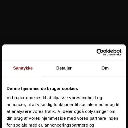
Samtykke
Detaljer
Om
Penn Rejse Sæt Pro
EFK-FISKESAET-352
Denne hjemmeside bruger cookies
2.348,00 DKK
Vi bruger cookies til at tilpasse vores indhold og
annoncer, til at vise dig funktioner til sociale medier og til
1.999,00 DKK
Vis produkt
at analysere vores trafik. Vi deler også oplysninger om
din brug af vores hjemmeside med vores partnere inden
for sociale medier, annonceringspartnere og