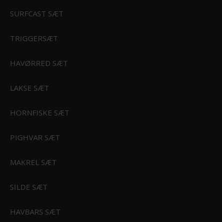
SURFCAST SÆT
TRIGGERSÆT
RI
HAVØRRED SÆT
STØRFISKERI
LAKSE SÆT
HORNFISKE SÆT
ERI
PIGHVAR SÆT
MAKREL SÆT
Rejse Sæt Gold Pro
EFK-FISKESAET-156
SILDE SÆT
1.848,00 DKK
KSE
HAVBARS SÆT
1.499,00 DKK
Vis produkt