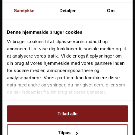
Samtykke
Detaljer
Om
Denne hjemmeside bruger cookies
Vi bruger cookies til at tilpasse vores indhold og
annoncer, til at vise dig funktioner til sociale medier og til
at analysere vores trafik. Vi deler også oplysninger om
2.399,95 DKK
2.999,95 DKK
din brug af vores hjemmeside med vores partnere inden
VIS PRODUKT
VIS PRODUKT
for sociale medier, annonceringspartnere og
analysepartnere. Vores partnere kan kombinere disse
Flydedragter til sikkerhed og komfort
data med andre oplysninger, du har givet dem, eller som
Når du tager ud på fisketur, især i køligere måneder eller på åbent
de har indsamlet fra din brug af deres tjenester.
vand, er en flydedragt en vigtig investering. Udover at holde dig varm
og tør, giver flydedragter dig en ekstra sikkerhed mod uheld i vandet.
Tillad alle
De fleste af vores flydedragter er lavet af slidstærke materialer, der
både opfylder høje sikkerhedsstandarder og er designet til at sikre
optimal bevægelsesfrihed, så du kan fiske uden begrænsninger.
Tilpas