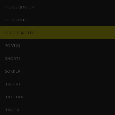
FISKESKJORTER
FISKEVESTE
RI
FLYDEDRAGTER
STØRFISKERI
FODTØJ
SHORTS
ERI
SOKKER
T-SHIRT
TILBEHØR
KSE
TRØJER
Westin W4 Flydedragt