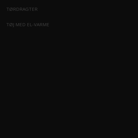
TØRDRAGTER
2.399,95 DKK
Vis produkt
G OG KAJAK
TØJ MED EL-VARME
 BØRN