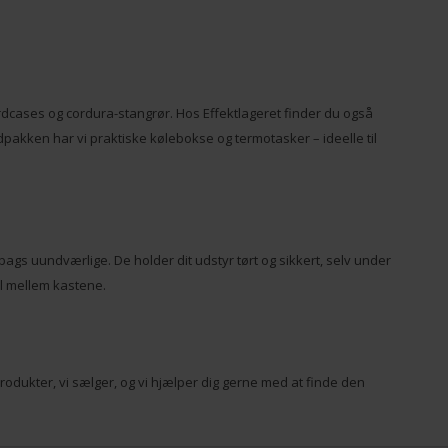
ardcases og cordura-stangrør. Hos Effektlageret finder du også
adpakken har vi praktiske kølebokse og termotasker – ideelle til
bags uundværlige. De holder dit udstyr tørt og sikkert, selv under
il mellem kastene.
rodukter, vi sælger, og vi hjælper dig gerne med at finde den