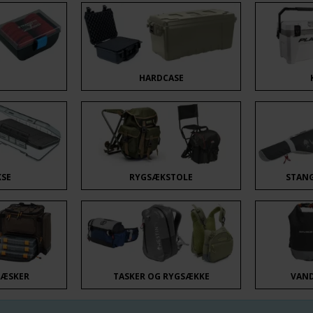
E
HARDCASE
KSE
RYGSÆKSTOLE
STANG
 ÆSKER
TASKER OG RYGSÆKKE
VAN