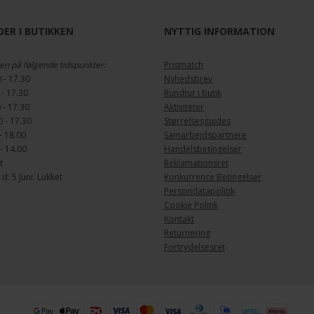
ER I BUTIKKEN
NYTTIG INFORMATION
en på følgende tidspunkter:
Prismatch
 - 17.30
Nyhedsbrev
 - 17.30
Rundtur i butik
 - 17.30
Aktiviteter
 - 17.30
Størrelsesguides
- 18.00
Samarbejdspartnere
- 14.00
Handelsbetingelser
t
Reklamationsret
. 5 Juni: Lukket
Konkurrence Betingelser
Persondatapolitik
Cookie Politik
Kontakt
Returnering
Fortrydelsesret