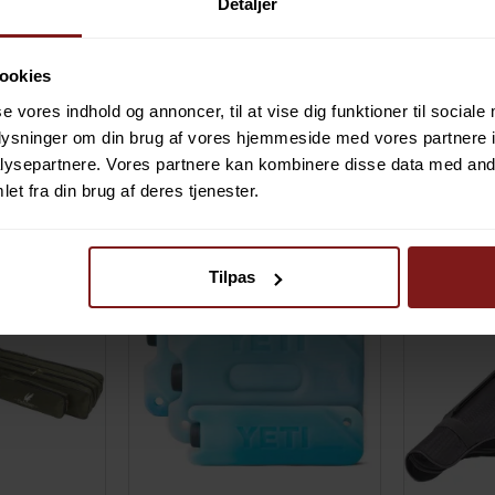
Detaljer
UKT
VIS PRODUKT
ookies
POPULÆRE I KATEG
se vores indhold og annoncer, til at vise dig funktioner til sociale
oplysninger om din brug af vores hjemmeside med vores partnere i
ysepartnere. Vores partnere kan kombinere disse data med andr
tænger
YETI Ice Køleelement
Westin W4 
et fra din brug af deres tjenester.
Tilpas