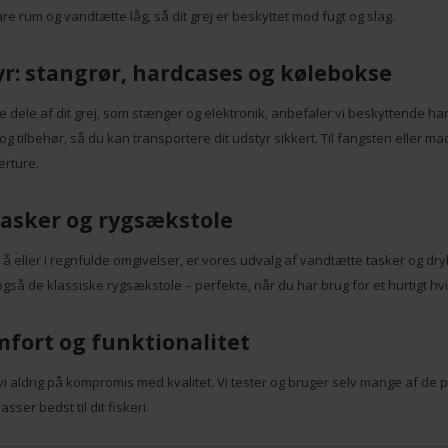
e rum og vandtætte låg, så dit grej er beskyttet mod fugt og slag.
yr: stangrør, hardcases og kølebokse
e dele af dit grej, som stænger og elektronik, anbefaler vi beskyttende h
og tilbehør, så du kan transportere dit udstyr sikkert. Til fangsten eller m
erture.
asker og rygsækstole
, å eller i regnfulde omgivelser, er vores udvalg af vandtætte tasker og dry
også de klassiske rygsækstole – perfekte, når du har brug for et hurtigt hv
mfort og funktionalitet
vi aldrig på kompromis med kvalitet. Vi tester og bruger selv mange af de p
sser bedst til dit fiskeri.