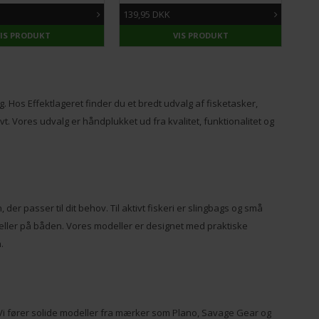
139,95 DKK
149
VIS PRODUKT
VIS PRODUKT
ng. Hos Effektlageret finder du et bredt udvalg af fisketasker,
t. Vores udvalg er håndplukket ud fra kvalitet, funktionalitet og
der passer til dit behov. Til aktivt fiskeri er slingbags og små
 eller på båden. Vores modeller er designet med praktiske
.
 Vi fører solide modeller fra mærker som Plano, Savage Gear og