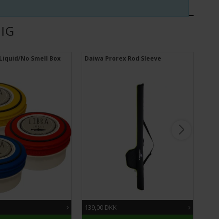
DIG
 Liquid/No Smell Box
Daiwa Prorex Rod Sleeve
Sav
139,00 DKK
449