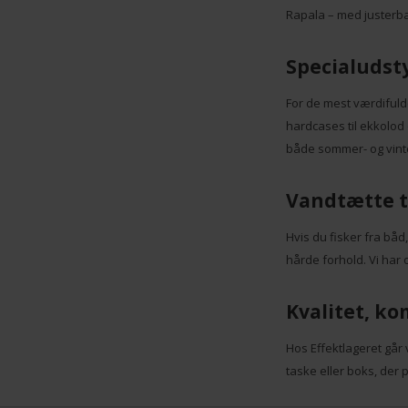
Rapala – med justerbar
Specialudst
For de mest værdifuld
hardcases til ekkolod 
både sommer- og vint
Vandtætte t
Hvis du fisker fra båd
hårde forhold. Vi har 
Kvalitet, ko
Hos Effektlageret går 
taske eller boks, der pa