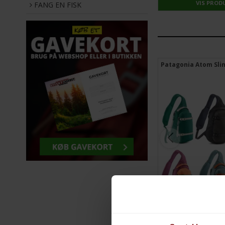
VIS PRODUKT
VIS PROD
FANG EN FISK
 Pack
Patagonia Refugio Backpack 26L -
Patagonia Atom Slin
Udgået farver
DU SPARER
25%
DU SPARER
11%
599,00 DKK
799,00 DKK
399,00 DKK
449,00 