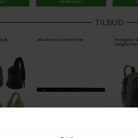
UKT
VIS PRODUKT
TILBUD
g 8L
Abu Garcia Cordura Rør
Patagonia S
(Udgået Far
DU SPARER
20%
DU SPARER
DKK
199,00 DKK
249,00 DKK
599,00 DKK