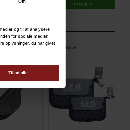
Om
VIS PRODUKT
VIS PRODUKT
ORIEN
 medier og til at analysere
nden for sociale medier,
e oplysninger, du har givet
Stangtaske
SFG Rig Wallet
Tra
Tillad alle