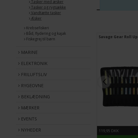
Tasker med æsker
Tasker og rygsække
Vandtætte tasker
Æsker
Krebsefiskeri
Båd, flydering og kajak
tænger
Trabucco Boks Med 36 EVA Spoler
Savage Gear Roll U
Fiskegrej til børn
MARINE
ELEKTRONIK
FRILUFTSLIV
RYGEOVNE
BEKLÆDNING
MÆRKER
EVENTS
NYHEDER
99,95 DKK
119,95 DKK