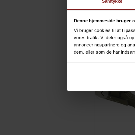
Samtykke
VIS PRODUKT
VIS PROD
Denne hjemmeside bruger c
Vi bruger cookies til at tilpas
vores trafik. Vi deler også 
annonceringspartnere og anal
ryall
Savage Gear WP Lurebox
Mikado Holdall 2 S
dem, eller som de har indsaml