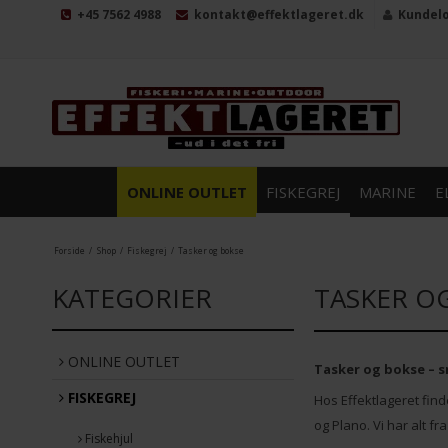
+45 7562 4988
kontakt@effektlageret.dk
Kundel
ONLINE OUTLET
FISKEGREJ
MARINE
E
Forside
/
Shop
/
Fiskegrej
/
Tasker og bokse
KATEGORIER
TASKER O
ONLINE OUTLET
Tasker og bokse – s
FISKEGREJ
Hos Effektlageret fin
og Plano. Vi har alt f
Fiskehjul