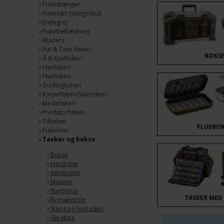
Fiskestænger
Fiskesæt (stang+hjul)
Endegrej
Fiskebeklædning
Waders
Put & Take fiskeri
BOKS
Å & Kystfiskeri
Havfiskeri
Fluefiskeri
Trollingfiskeri
Karpefiskeri/Størfiskeri
Medefiskeri
Predatorfiskeri
Tilbehør
FLUEBO
Fiskeliner
Tasker og bokse
Bokse
Hardcase
Kølebokse
Mapper
fluebokse
TASKER MED
Rygsækstole
Stang og hjultasker
Slingbag