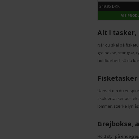
109,95 DKK
349,95 DKK
VIS PRODUKT
VIS PROD
Alt i tasker,
Når du skal på fisketu
grejbokse, stangrør, r
holdbarhed, så du kan
Fisketasker 
Uanset om du er spinnef
skuldertasker perfekt
lommer, stærke lynlås
Grejbokse, 
Hold styr på endegrej