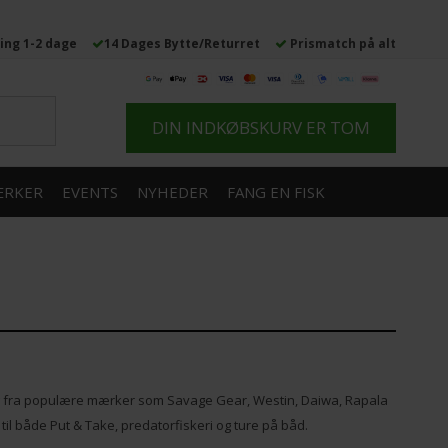
ing 1-2 dage
14 Dages Bytte/Returret
Prismatch på alt
DIN INDKØBSKURV ER TOM
RKER
EVENTS
NYHEDER
FANG EN FISK
ring fra populære mærker som Savage Gear, Westin, Daiwa, Rapala
til både Put & Take, predatorfiskeri og ture på båd.