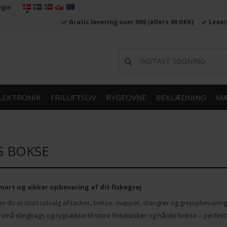
ogin
Gratis levering over 999
(ellers 49 DKK)
Lever
LEKTRONIK
FRILUFTSLIV
RYGEOVNE
BEKLÆDNING
MÆ
G BOKSE
mart og sikker opbevaring af dit fiskegrej
der du et stort udvalg af tasker, bokse, mapper, stangrør og grejopbeva
ra små slingbags og rygsække til store fisketasker og hårde bokse – perfekt 