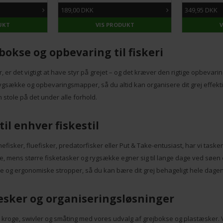
189,00 DKK
349,95 DKK
UKT
VIS PRODUKT
 bokse og opbevaring til fiskeri
r, er det vigtigt at have styr på grejet – og det kræver den rigtige opbevari
ygsække og opbevaringsmapper, så du altid kan organisere dit grej effektiv
 stole på det under alle forhold.
til enhver fiskestil
isker, fluefisker, predatorfisker eller Put & Take-entusiast, har vi tasken, 
e, mens større fisketasker og rygsække egner sig til lange dage ved søen
e og ergonomiske stropper, så du kan bære dit grej behageligt hele dagen
æsker og organiseringsløsninger
, kroge, swivler og småting med vores udvalg af grejbokse og plastæsker.