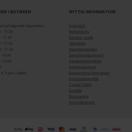
ER I BUTIKKEN
NYTTIG INFORMATION
en på følgende tidspunkter:
Prismatch
 - 17.30
Nyhedsbrev
 - 17.30
Rundtur i butik
 - 17.30
Aktiviteter
 - 17.30
Størrelsesguides
- 18.00
Samarbejdspartnere
- 14.00
Handelsbetingelser
t
Reklamationsret
. 5 Juni: Lukket
Konkurrence Betingelser
Persondatapolitik
Cookie Politik
Kontakt
Returnering
Fortrydelsesret