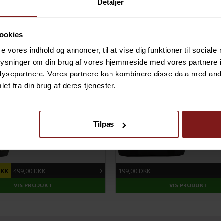
Detaljer
ookies
se vores indhold og annoncer, til at vise dig funktioner til sociale
oplysninger om din brug af vores hjemmeside med vores partnere i
ysepartnere. Vores partnere kan kombinere disse data med andr
et fra din brug af deres tjenester.
Tilpas
44%
DU SPARER
50%
DKK
499,00 DKK
199,00 DKK
VIS PRODUKT
VIS PRODUKT