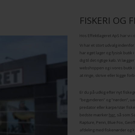
FISKERI OG F
Hos Effektlageret ApS har vi i o
Vi har et stort udvalg indenfor
har eget lager og fysisk butik
dig til det rigtige køb. Vi læg
webshoppen og i vores butik i
at ringe, skrive eller kigge fo
Er du på udkig efter nyt fiskegr
”begynderen” og ”nørden”, uans
predator eller karpe/stør fisk
bedste mærker
her
, så som S
Rapture, Penn, Blue Fox, Geoff
afdeling med fiskenørder og k