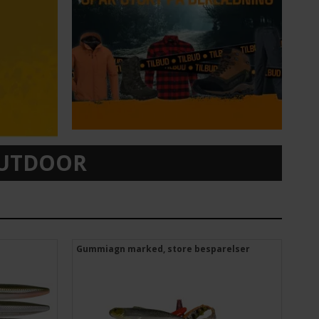
 OUTDOOR
Gummiagn marked, store besparelser
Mep