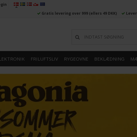
ogin
Gratis levering over 999
(ellers 49 DKK)
Lever
LEKTRONIK
FRILUFTSLIV
RYGEOVNE
BEKLÆDNING
MÆ