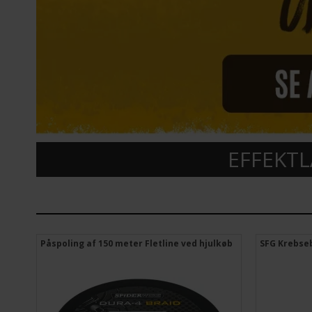
EFFEKT
Påspoling af 150 meter Fletline ved hjulkøb
SFG Krebse