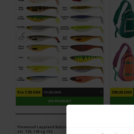
DU SPARER
33%
DU SPARER
Fra 7,95 DKK
11,95 DKK
399,00 DKK
VIS PRODUKT
Pinewood Lappland Bukser Børn - REST kun
Highlander 
str. 125, 140 og 152