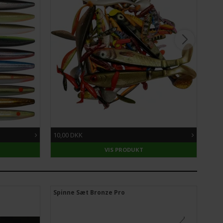
10,00 DKK
34,
VIS PRODUKT
Spinne Sæt Bronze Pro
Wes