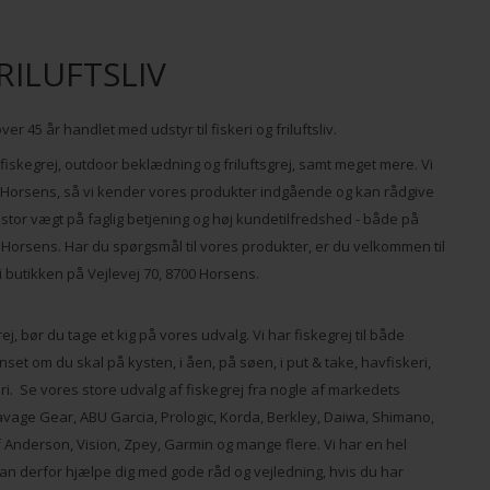
RILUFTSLIV
ver 45 år handlet med udstyr til fiskeri og friluftsliv.
 fiskegrej, outdoor beklædning og friluftsgrej, samt meget mere. Vi
 i Horsens, så vi kender vores produkter indgående og kan rådgive
ger stor vægt på faglig betjening og høj kundetilfredshed - både på
 Horsens. Har du spørgsmål til vores produkter, er du velkommen til
rbi butikken på Vejlevej 70, 8700 Horsens.
ej, bør du tage et kig på vores udvalg. Vi har fiskegrej til både
et om du skal på kysten, i åen, på søen, i put & take, havfiskeri,
eri. Se vores store udvalg af fiskegrej fra nogle af markedets
avage Gear, ABU Garcia, Prologic, Korda, Berkley, Daiwa, Shimano,
 Anderson, Vision, Zpey, Garmin og mange flere. Vi har en hel
an derfor hjælpe dig med gode råd og vejledning, hvis du har