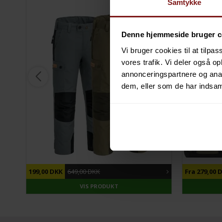
Samtykke
Denne hjemmeside bruger c
Vi bruger cookies til at tilpas
vores trafik. Vi deler også 
annonceringspartnere og anal
dem, eller som de har indsaml
DU SPARER
69%
DU SPARER
199,00 DKK
649,00 DKK
Fra 279,00 
VIS PRODUKT