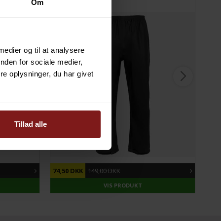
Om
 medier og til at analysere
nden for sociale medier,
e oplysninger, du har givet
Tillad alle
DU SPARER
50%
DU 
74,50 DKK
149,00 DKK
699
VIS PRODUKT