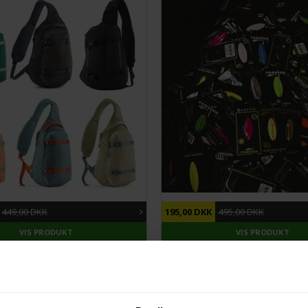
11%
DU SPARER
61%
449,00 DKK
195,00 DKK
495,00 DKK
VIS PRODUKT
VIS PRODUKT
NYHEDER
Hauler Duffel kun 30 og 65 Liter
Highlander Cargo Holdall Duffle 
45 Liter