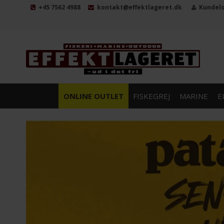
+45 7562 4988
kontakt@effektlageret.dk
Kundel
ONLINE OUTLET
FISKEGREJ
MARINE
E