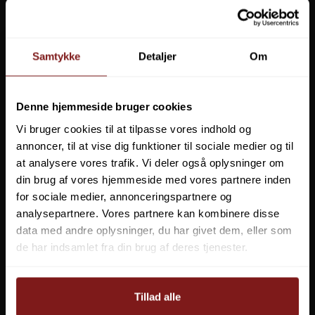
Samtykke
Detaljer
Om
Columbia Men's Peakfreak Rush Mid kun str 44
1.199,00 DKK
Denne hjemmeside bruger cookies
499,00 DKK
Vi bruger cookies til at tilpasse vores indhold og
Vis produkt
annoncer, til at vise dig funktioner til sociale medier og til
at analysere vores trafik. Vi deler også oplysninger om
din brug af vores hjemmeside med vores partnere inden
ANBEFALET TIL DIG
for sociale medier, annonceringspartnere og
analysepartnere. Vores partnere kan kombinere disse
data med andre oplysninger, du har givet dem, eller som
Keen Men's Targhee IV Oxford
Endurance Ferill Unisex Boot WP
de har indsamlet fra din brug af deres tjenester.
Støvle
Tillad alle