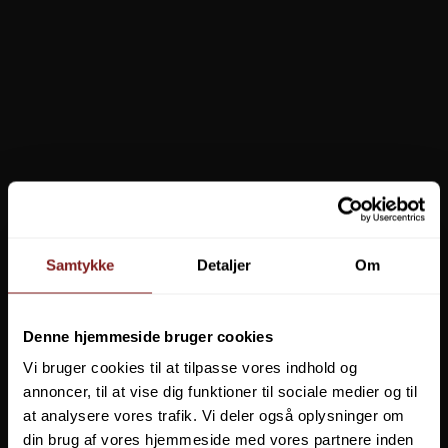
Samtykke
Detaljer
Om
Garmin STRIKER Fishfinder Vivid 9sv med GT52HW-TM transducer
Denne hjemmeside bruger cookies
010-02554-01
Vi bruger cookies til at tilpasse vores indhold og
annoncer, til at vise dig funktioner til sociale medier og til
5.449,00 DKK
at analysere vores trafik. Vi deler også oplysninger om
3.999,00 DKK
din brug af vores hjemmeside med vores partnere inden
Vis produkt