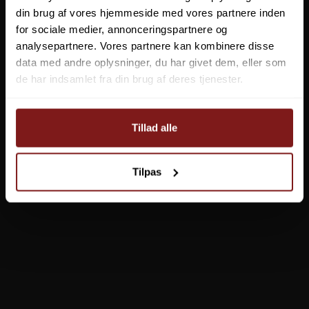
din brug af vores hjemmeside med vores partnere inden
for sociale medier, annonceringspartnere og
analysepartnere. Vores partnere kan kombinere disse
data med andre oplysninger, du har givet dem, eller som
de har indsamlet fra din brug af deres tjenester.
449,00 DKK
299,95 DKK
Tillad alle
VIS PRODUKT
VIS PRODUKT
Tilpas
ANDRE KØBTE OGSÅ
Kinetic X-Run Camo Micro
ProLogic BAT Bite Alarm Red
Bidmelder 2-Pak