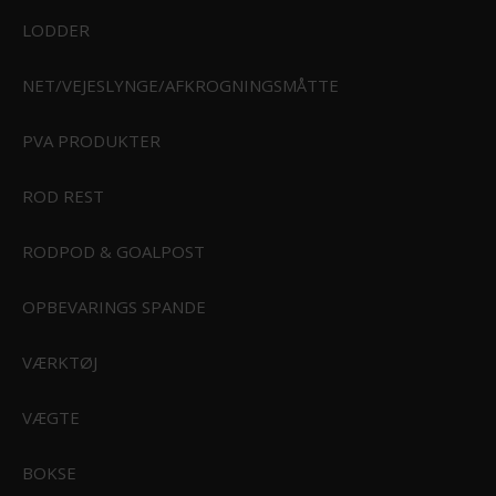
LODDER
NET/VEJESLYNGE/AFKROGNINGSMÅTTE
RI
PVA PRODUKTER
STØRFISKERI
ROD REST
DAM B-ALERT BIDMELDER
MODEL/VARENR.:
63616
RODPOD & GOALPOST
99,95 DKK
ERI
OPBEVARINGS SPANDE
VÆRKTØJ
9
STK.
PÅ LAGER
VÆGTE
Læg i kurv
KSE
BOKSE