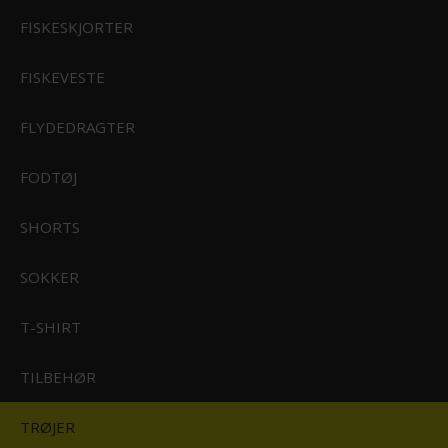
FISKESKJORTER
FISKEVESTE
RI
FLYDEDRAGTER
STØRFISKERI
FODTØJ
SHORTS
WESTIN BAY UPF HOODIE
ERI
SOKKER
649,00 DKK
T-SHIRT
TILBEHØR
Størrelsesguide:
KLIK HER
KSE
TRØJER